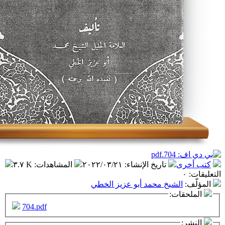
تاريخ الإنشاء
:
٢٠٢٢/٠٣/٢١
المشاهدات
:
٣.٧ K
شيخ محمد أبو عزيز الخطي
ت:
704.pdf