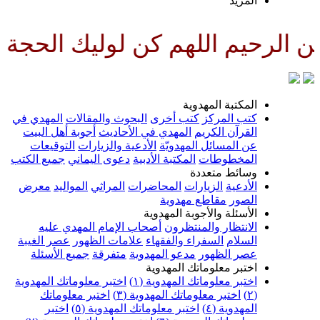
لمزيد
للهم كن لوليك الحجة بن الحسن ص
لمكتبة المهدوية
تب المركز
كتب أخرى
البحوث والمقالات
المهدي في
لقرآن الكريم
المهدي في الأحاديث
أجوبة أهل البيت
ن المسائل المهدويّة
الأدعية والزيارات
التوقيعات
لمخطوطات
المكتبة الأدبية
دعوى اليماني
جميع الكتب
سائط متعددة
لأدعية
الزيارات
المحاضرات
المراثي
المواليد
معرض
لصور
مقاطع مهدوية
لأسئلة والأجوبة المهدوية
لانتظار والمنتظرون
أصحاب الإمام المهدي عليه
لسلام
السفراء والفقهاء
علامات الظهور
عصر الغيبة
صر الظهور
مدعو المهدوية
متفرقة
جميع الأسئلة
ختبر معلوماتك المهدوية
ختبر معلوماتك المهدوية (١)
اختبر معلوماتك المهدوية
اختبر معلوماتك المهدوية (٣)
اختبر معلوماتك
لمهدوية (٤)
اختبر معلوماتك المهدوية (٥)
اختبر