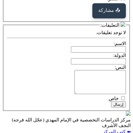
كة
ت:
يقات.
ت التخصصية في الإمام المهدي (عجّل الله فرجه)
ف
ز