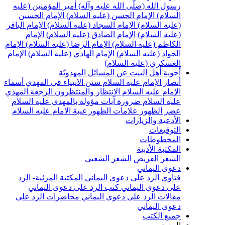
سول الله (صلّى الله عليه وآله)
أمير المؤمنين (عليه
لسلام)
الإمام الحسن (عليه السلام)
الإمام الحسين
عليه السلام)
الإمام السجاد (عليه السلام)
الإمام الباقر
عليه السلام)
الإمام الصادق (عليه السلام)
الإمام
لكاظم (عليه السلام)
الإمام الرضا (عليه السلام)
الإمام
لجواد (عليه السلام)
الإمام الهادي (عليه السلام)
الإمام
لعسكري (عليه السلام)
جوبة أهل البيت عن المسائل المهدويّة
نصار الإمام عليه السلام
سنن الانبياء في المهدي
أسماء
لإمام عليه السلام
الانتظار والمنتظرون
الرجعة
المهدي
ليه السلام ضرورة
آيات مؤولة بالمهدي عليه السلام
صر الظهور
علامات الظهور
غيبة الامام عليه السلام
لأدعية والزيارات
لتوقيعات
لمخطوطات
لمكتبة الأدبية
لشعر القريض
الشعر الشعبي
عوى اليماني
تاوى الرد على دعوى اليماني
المكتبة المرئية- الرد
لى دعوى اليماني
كتب الرد على دعوى اليماني
قالات الرد على دعوى اليماني
محاضرات الرد على
عوى اليماني
ميع الكتب