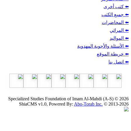
ب
أجوبة المهدوية
وقع
Specialized Studies Foundation of Imam Al-Mahdi
ShiaCMS v1.0, Powered By:
Abo-Torab Inc.