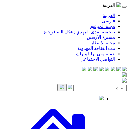
موعود
صدى المهدي (عجّل الله فرجه)
لأربعين
انتظار
قافة المهدوية
ى ترانا ونراك
 الاجتماعي