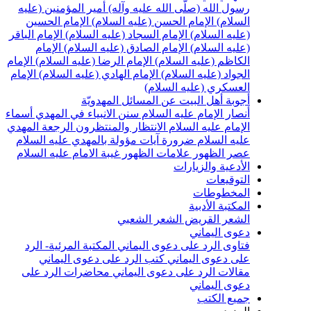
سول الله (صلّى الله عليه وآله)
أمير المؤمنين (عليه
لسلام)
الإمام الحسن (عليه السلام)
الإمام الحسين
عليه السلام)
الإمام السجاد (عليه السلام)
الإمام الباقر
عليه السلام)
الإمام الصادق (عليه السلام)
الإمام
لكاظم (عليه السلام)
الإمام الرضا (عليه السلام)
الإمام
لجواد (عليه السلام)
الإمام الهادي (عليه السلام)
الإمام
لعسكري (عليه السلام)
جوبة أهل البيت عن المسائل المهدويّة
نصار الإمام عليه السلام
سنن الانبياء في المهدي
أسماء
لإمام عليه السلام
الانتظار والمنتظرون
الرجعة
المهدي
ليه السلام ضرورة
آيات مؤولة بالمهدي عليه السلام
صر الظهور
علامات الظهور
غيبة الامام عليه السلام
لأدعية والزيارات
لتوقيعات
لمخطوطات
لمكتبة الأدبية
لشعر القريض
الشعر الشعبي
عوى اليماني
تاوى الرد على دعوى اليماني
المكتبة المرئية- الرد
لى دعوى اليماني
كتب الرد على دعوى اليماني
قالات الرد على دعوى اليماني
محاضرات الرد على
عوى اليماني
ميع الكتب