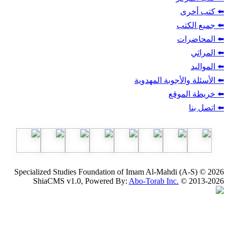
ب
أجوبة المهدوية
وقع
Specialized Studies Foundation of Imam Al-Mahdi
ShiaCMS v1.0, Powered By:
Abo-Torab Inc.