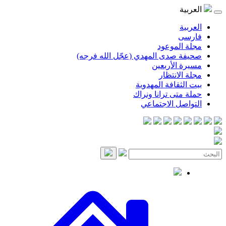
موعود
صدى المهدي (عجّل الله فرجه)
لأربعين
انتظار
قافة المهدوية
ى ترانا ونراك
 الاجتماعي