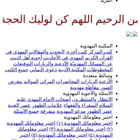
لمزيد
للهم كن لوليك الحجة بن الحسن ص
لمكتبة المهدوية
تب المركز
كتب أخرى
البحوث والمقالات
المهدي في
لقرآن الكريم
المهدي في الأحاديث
أجوبة أهل البيت
ن المسائل المهدويّة
الأدعية والزيارات
التوقيعات
لمخطوطات
المكتبة الأدبية
دعوى اليماني
جميع الكتب
سائط متعددة
لأدعية
الزيارات
المحاضرات
المراثي
المواليد
معرض
لصور
مقاطع مهدوية
لأسئلة والأجوبة المهدوية
لانتظار والمنتظرون
أصحاب الإمام المهدي عليه
لسلام
السفراء والفقهاء
علامات الظهور
عصر الغيبة
صر الظهور
مدعو المهدوية
متفرقة
جميع الأسئلة
ختبر معلوماتك المهدوية
ختبر معلوماتك المهدوية (١)
اختبر معلوماتك المهدوية
اختبر معلوماتك المهدوية (٣)
اختبر معلوماتك
لمهدوية (٤)
اختبر معلوماتك المهدوية (٥)
اختبر