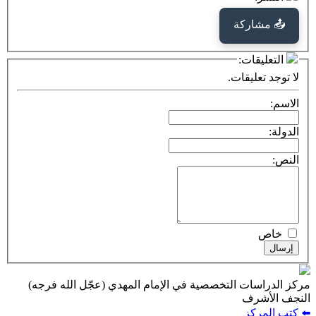
كة
ت:
يقات.
ت التخصصية في الإمام المهدي (عجّل الله فرجه)
ف
ز