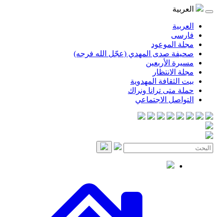
موعود
صدى المهدي (عجّل الله فرجه)
لأربعين
انتظار
قافة المهدوية
ى ترانا ونراك
 الاجتماعي