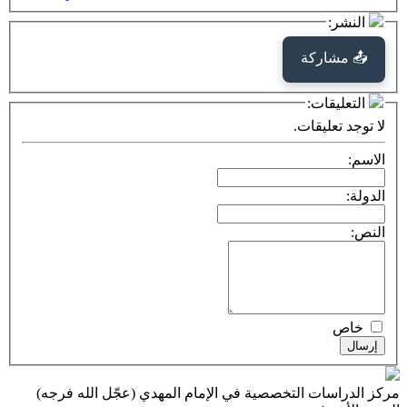
كة
ت:
يقات.
ت التخصصية في الإمام المهدي (عجّل الله فرجه)