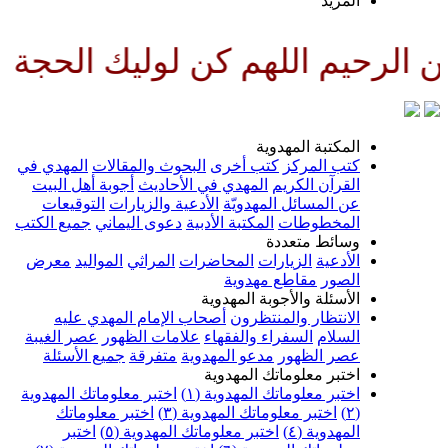
لمزيد
للهم كن لوليك الحجة بن الحسن ص
لمكتبة المهدوية
تب المركز
كتب أخرى
البحوث والمقالات
المهدي في
لقرآن الكريم
المهدي في الأحاديث
أجوبة أهل البيت
ن المسائل المهدويّة
الأدعية والزيارات
التوقيعات
لمخطوطات
المكتبة الأدبية
دعوى اليماني
جميع الكتب
سائط متعددة
لأدعية
الزيارات
المحاضرات
المراثي
المواليد
معرض
لصور
مقاطع مهدوية
لأسئلة والأجوبة المهدوية
لانتظار والمنتظرون
أصحاب الإمام المهدي عليه
لسلام
السفراء والفقهاء
علامات الظهور
عصر الغيبة
صر الظهور
مدعو المهدوية
متفرقة
جميع الأسئلة
ختبر معلوماتك المهدوية
ختبر معلوماتك المهدوية (١)
اختبر معلوماتك المهدوية
اختبر معلوماتك المهدوية (٣)
اختبر معلوماتك
لمهدوية (٤)
اختبر معلوماتك المهدوية (٥)
اختبر