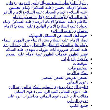
سول الله (صلّى الله عليه وآله)
أمير المؤمنين (عليه
لسلام)
الإمام الحسن (عليه السلام)
الإمام الحسين
عليه السلام)
الإمام السجاد (عليه السلام)
الإمام الباقر
عليه السلام)
الإمام الصادق (عليه السلام)
الإمام
لكاظم (عليه السلام)
الإمام الرضا (عليه السلام)
الإمام
لجواد (عليه السلام)
الإمام الهادي (عليه السلام)
الإمام
لعسكري (عليه السلام)
جوبة أهل البيت عن المسائل المهدويّة
نصار الإمام عليه السلام
سنن الانبياء في المهدي
أسماء
لإمام عليه السلام
الانتظار والمنتظرون
الرجعة
المهدي
ليه السلام ضرورة
آيات مؤولة بالمهدي عليه السلام
صر الظهور
علامات الظهور
غيبة الامام عليه السلام
لأدعية والزيارات
لتوقيعات
لمخطوطات
لمكتبة الأدبية
لشعر القريض
الشعر الشعبي
عوى اليماني
تاوى الرد على دعوى اليماني
المكتبة المرئية- الرد
لى دعوى اليماني
كتب الرد على دعوى اليماني
قالات الرد على دعوى اليماني
محاضرات الرد على
عوى اليماني
ميع الكتب