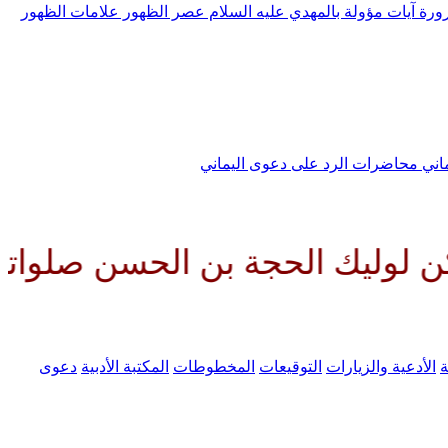
رورة
آيات مؤولة بالمهدي عليه السلام
عصر الظهور
علامات الظهور
ماني
محاضرات الرد على دعوى اليماني
لحجة بن الحسن صلواتك عليه وعلى 
ة
الأدعية والزيارات
التوقيعات
المخطوطات
المكتبة الأدبية
دعوى