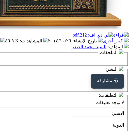
كتب أخرى
تاريخ الإنشاء
:
٢٠١٤/١٠/٢٦
المشاهدات
:
٤٦.٩ K
المؤلّف
:
السيد محمد الصدر
الملحقات:
النشر:
📤 مشاركة
التعليقات:
لا توجد تعليقات.
الاسم:
الدولة: