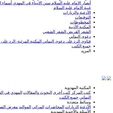
أنصار الإمام عليه السلام
سنن الانبياء في المهدي
أسماء ا
غيبة الامام عليه السلام
الأدعية والزيارات
التوقيعات
المخطوطات
المكتبة الأدبية
الشعر القريض
الشعر الشعبي
دعوى اليماني
فتاوى الرد على دعوى اليماني
المكتبة المرئية- الرد على
جميع الكتب
المزيد
بسم الله 
المكتبة المهدوية
كتب المركز
كتب أخرى
البحوث والمقالات
المهدي في الق
اليماني
جميع الكتب
وسائط متعددة
الأدعية
الزيارات
المحاضرات
المراثي
المواليد
معرض الصو
الأسئلة والأجوبة المهدوية