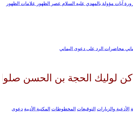
رورة
آيات مؤولة بالمهدي عليه السلام
عصر الظهور
علامات الظهور
ماني
محاضرات الرد على دعوى اليماني
ك الحجة بن الحسن صلواتك عليه وع
ة
الأدعية والزيارات
التوقيعات
المخطوطات
المكتبة الأدبية
دعوى