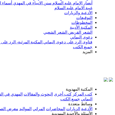
أنصار الإمام عليه السلام
سنن الانبياء في المهدي
أسماء ا
غيبة الامام عليه السلام
الأدعية والزيارات
التوقيعات
المخطوطات
المكتبة الأدبية
الشعر القريض
الشعر الشعبي
دعوى اليماني
فتاوى الرد على دعوى اليماني
المكتبة المرئية- الرد على
جميع الكتب
المزيد
بسم ال
المكتبة المهدوية
كتب المركز
كتب أخرى
البحوث والمقالات
المهدي في الق
اليماني
جميع الكتب
وسائط متعددة
الأدعية
الزيارات
المحاضرات
المراثي
المواليد
معرض الصو
الأسئلة والأجوبة المهدوية