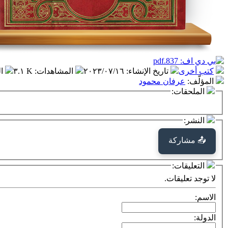
كتب أخرى
تاريخ الإنشاء
:
٢٠٢٣/٠٧/١٦
المشاهدات
:
٣.١ K
ا
المؤلّف
:
عرفان محمود
الملحقات:
النشر:
📤 مشاركة
التعليقات:
لا توجد تعليقات.
الاسم:
الدولة: