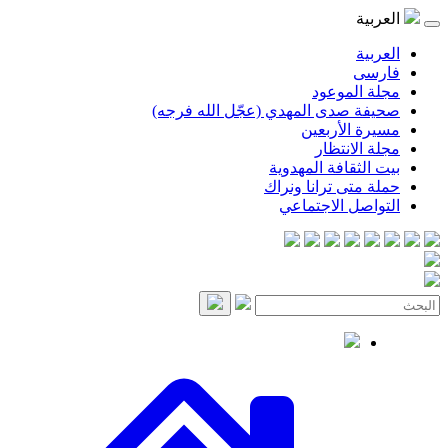
موعود
صدى المهدي (عجّل الله فرجه)
لأربعين
انتظار
قافة المهدوية
ى ترانا ونراك
 الاجتماعي