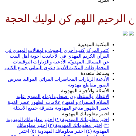
لمزيد
لهم كن لوليك الحجة بن الحسن صل
لمكتبة المهدوية
تب المركز
كتب أخرى
البحوث والمقالات
المهدي في
لقرآن الكريم
المهدي في الأحاديث
أجوبة أهل البيت
ن المسائل المهدويّة
الأدعية والزيارات
التوقيعات
لمخطوطات
المكتبة الأدبية
دعوى اليماني
جميع الكتب
سائط متعددة
لأدعية
الزيارات
المحاضرات
المراثي
المواليد
معرض
لصور
مقاطع مهدوية
لأسئلة والأجوبة المهدوية
لانتظار والمنتظرون
أصحاب الإمام المهدي عليه
لسلام
السفراء والفقهاء
علامات الظهور
عصر الغيبة
صر الظهور
مدعو المهدوية
متفرقة
جميع الأسئلة
ختبر معلوماتك المهدوية
ختبر معلوماتك المهدوية (١)
اختبر معلوماتك المهدوية
اختبر معلوماتك المهدوية (٣)
اختبر معلوماتك
لمهدوية (٤)
اختبر معلوماتك المهدوية (٥)
اختبر