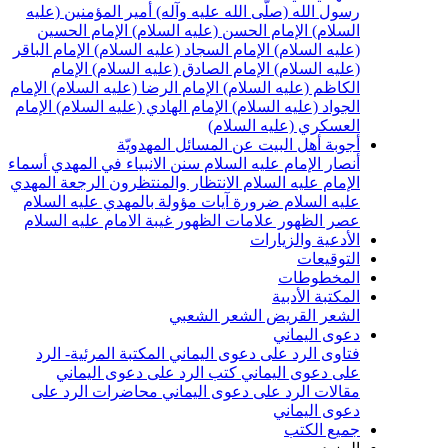
سول الله (صلّى الله عليه وآله)
أمير المؤمنين (عليه
لسلام)
الإمام الحسن (عليه السلام)
الإمام الحسين
عليه السلام)
الإمام السجاد (عليه السلام)
الإمام الباقر
عليه السلام)
الإمام الصادق (عليه السلام)
الإمام
لكاظم (عليه السلام)
الإمام الرضا (عليه السلام)
الإمام
لجواد (عليه السلام)
الإمام الهادي (عليه السلام)
الإمام
لعسكري (عليه السلام)
جوبة أهل البيت عن المسائل المهدويّة
نصار الإمام عليه السلام
سنن الانبياء في المهدي
أسماء
لإمام عليه السلام
الانتظار والمنتظرون
الرجعة
المهدي
ليه السلام ضرورة
آيات مؤولة بالمهدي عليه السلام
صر الظهور
علامات الظهور
غيبة الامام عليه السلام
لأدعية والزيارات
لتوقيعات
لمخطوطات
لمكتبة الأدبية
لشعر القريض
الشعر الشعبي
عوى اليماني
تاوى الرد على دعوى اليماني
المكتبة المرئية- الرد
لى دعوى اليماني
كتب الرد على دعوى اليماني
قالات الرد على دعوى اليماني
محاضرات الرد على
عوى اليماني
ميع الكتب