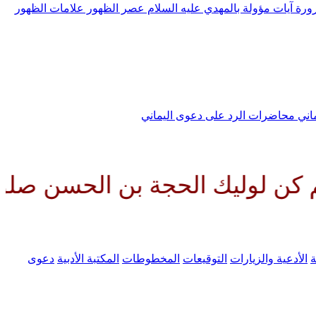
رورة
آيات مؤولة بالمهدي عليه السلام
عصر الظهور
علامات الظهور
ماني
محاضرات الرد على دعوى اليماني
الحجة بن الحسن صلواتك عليه وعل
ة
الأدعية والزيارات
التوقيعات
المخطوطات
المكتبة الأدبية
دعوى