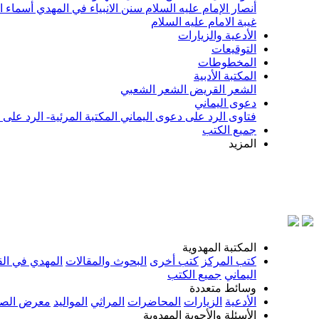
أنصار الإمام عليه السلام
سنن الانبياء في المهدي
أسماء ا
غيبة الامام عليه السلام
الأدعية والزيارات
التوقيعات
المخطوطات
المكتبة الأدبية
الشعر القريض
الشعر الشعبي
دعوى اليماني
فتاوى الرد على دعوى اليماني
المكتبة المرئية- الرد على
جميع الكتب
المزيد
بسم الله
المكتبة المهدوية
كتب المركز
كتب أخرى
البحوث والمقالات
المهدي في الق
اليماني
جميع الكتب
وسائط متعددة
الأدعية
الزيارات
المحاضرات
المراثي
المواليد
معرض الصو
الأسئلة والأجوبة المهدوية