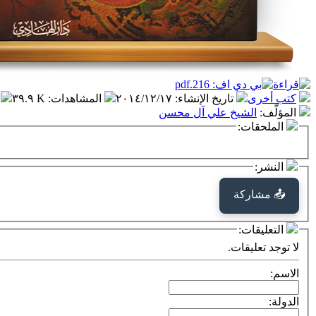
كتب أخرى
تاريخ الإنشاء
:
٢٠١٤/١٢/١٧
المشاهدات
:
٣٩.٩ K
المؤلّف
:
الشيخ علي آل محسن
الملحقات:
النشر:
📤 مشاركة
التعليقات:
لا توجد تعليقات.
الاسم:
الدولة: