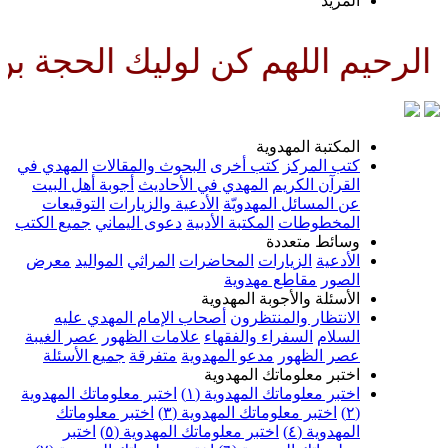
لمزيد
هم كن لوليك الحجة بن الحسن صلو
لمكتبة المهدوية
تب المركز
كتب أخرى
البحوث والمقالات
المهدي في
لقرآن الكريم
المهدي في الأحاديث
أجوبة أهل البيت
ن المسائل المهدويّة
الأدعية والزيارات
التوقيعات
لمخطوطات
المكتبة الأدبية
دعوى اليماني
جميع الكتب
سائط متعددة
لأدعية
الزيارات
المحاضرات
المراثي
المواليد
معرض
لصور
مقاطع مهدوية
لأسئلة والأجوبة المهدوية
لانتظار والمنتظرون
أصحاب الإمام المهدي عليه
لسلام
السفراء والفقهاء
علامات الظهور
عصر الغيبة
صر الظهور
مدعو المهدوية
متفرقة
جميع الأسئلة
ختبر معلوماتك المهدوية
ختبر معلوماتك المهدوية (١)
اختبر معلوماتك المهدوية
اختبر معلوماتك المهدوية (٣)
اختبر معلوماتك
لمهدوية (٤)
اختبر معلوماتك المهدوية (٥)
اختبر