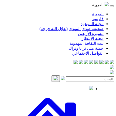
موعود
صدى المهدي (عجّل الله فرجه)
لأربعين
انتظار
قافة المهدوية
ى ترانا ونراك
 الاجتماعي