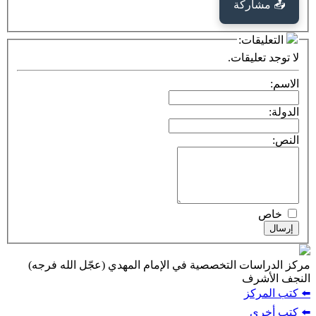
كة
ت:
يقات.
ت التخصصية في الإمام المهدي (عجّل الله فرجه)
ف
ز