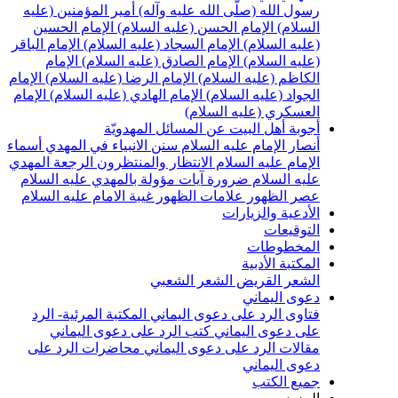
سول الله (صلّى الله عليه وآله)
أمير المؤمنين (عليه
لسلام)
الإمام الحسن (عليه السلام)
الإمام الحسين
عليه السلام)
الإمام السجاد (عليه السلام)
الإمام الباقر
عليه السلام)
الإمام الصادق (عليه السلام)
الإمام
لكاظم (عليه السلام)
الإمام الرضا (عليه السلام)
الإمام
لجواد (عليه السلام)
الإمام الهادي (عليه السلام)
الإمام
لعسكري (عليه السلام)
جوبة أهل البيت عن المسائل المهدويّة
نصار الإمام عليه السلام
سنن الانبياء في المهدي
أسماء
لإمام عليه السلام
الانتظار والمنتظرون
الرجعة
المهدي
ليه السلام ضرورة
آيات مؤولة بالمهدي عليه السلام
صر الظهور
علامات الظهور
غيبة الامام عليه السلام
لأدعية والزيارات
لتوقيعات
لمخطوطات
لمكتبة الأدبية
لشعر القريض
الشعر الشعبي
عوى اليماني
تاوى الرد على دعوى اليماني
المكتبة المرئية- الرد
لى دعوى اليماني
كتب الرد على دعوى اليماني
قالات الرد على دعوى اليماني
محاضرات الرد على
عوى اليماني
ميع الكتب