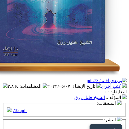
تاريخ الإنشاء
:
٢٠٢٢/٠٥/٠٧
المشاهدات
:
٣.٨ K
شيخ خليل رزق
ت:
732.pdf