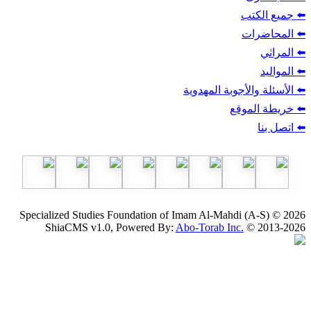
ب
أجوبة المهدوية
وقع
Specialized Studies Foundation of Imam Al-Mahdi
ShiaCMS v1.0, Powered By:
Abo-Torab Inc.