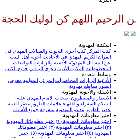
لمزيد
للهم كن لوليك الحجة بن الحسن ص
لمكتبة المهدوية
تب المركز
كتب أخرى
البحوث والمقالات
المهدي في
لقرآن الكريم
المهدي في الأحاديث
أجوبة أهل البيت
ن المسائل المهدويّة
الأدعية والزيارات
التوقيعات
لمخطوطات
المكتبة الأدبية
دعوى اليماني
جميع الكتب
سائط متعددة
لأدعية
الزيارات
المحاضرات
المراثي
المواليد
معرض
لصور
مقاطع مهدوية
لأسئلة والأجوبة المهدوية
لانتظار والمنتظرون
أصحاب الإمام المهدي عليه
لسلام
السفراء والفقهاء
علامات الظهور
عصر الغيبة
صر الظهور
مدعو المهدوية
متفرقة
جميع الأسئلة
ختبر معلوماتك المهدوية
ختبر معلوماتك المهدوية (١)
اختبر معلوماتك المهدوية
اختبر معلوماتك المهدوية (٣)
اختبر معلوماتك
لمهدوية (٤)
اختبر معلوماتك المهدوية (٥)
اختبر