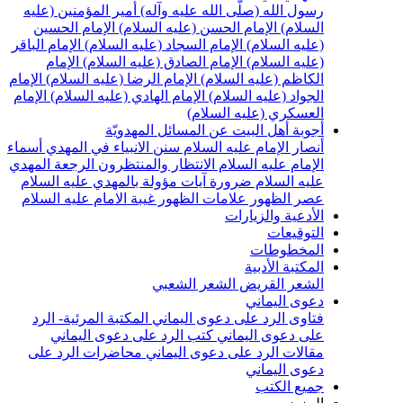
سول الله (صلّى الله عليه وآله)
أمير المؤمنين (عليه
لسلام)
الإمام الحسن (عليه السلام)
الإمام الحسين
عليه السلام)
الإمام السجاد (عليه السلام)
الإمام الباقر
عليه السلام)
الإمام الصادق (عليه السلام)
الإمام
لكاظم (عليه السلام)
الإمام الرضا (عليه السلام)
الإمام
لجواد (عليه السلام)
الإمام الهادي (عليه السلام)
الإمام
لعسكري (عليه السلام)
جوبة أهل البيت عن المسائل المهدويّة
نصار الإمام عليه السلام
سنن الانبياء في المهدي
أسماء
لإمام عليه السلام
الانتظار والمنتظرون
الرجعة
المهدي
ليه السلام ضرورة
آيات مؤولة بالمهدي عليه السلام
صر الظهور
علامات الظهور
غيبة الامام عليه السلام
لأدعية والزيارات
لتوقيعات
لمخطوطات
لمكتبة الأدبية
لشعر القريض
الشعر الشعبي
عوى اليماني
تاوى الرد على دعوى اليماني
المكتبة المرئية- الرد
لى دعوى اليماني
كتب الرد على دعوى اليماني
قالات الرد على دعوى اليماني
محاضرات الرد على
عوى اليماني
ميع الكتب