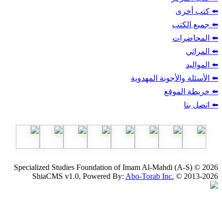
ب
أجوبة المهدوية
وقع
Specialized Studies Foundation of Imam Al-Mahdi
ShiaCMS v1.0, Powered By:
Abo-Torab Inc.