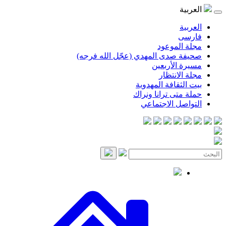
موعود
صدى المهدي (عجّل الله فرجه)
لأربعين
انتظار
قافة المهدوية
ى ترانا ونراك
 الاجتماعي