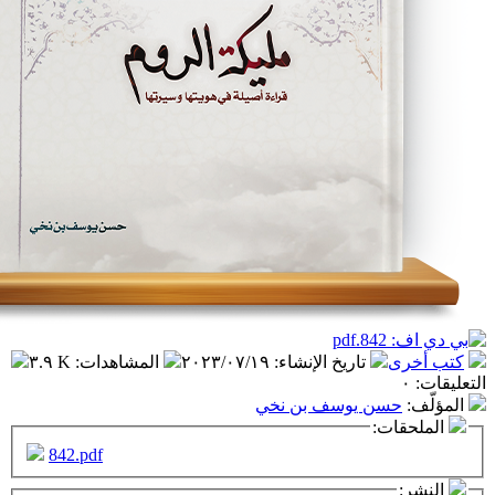
تاريخ الإنشاء
:
٢٠٢٣/٠٧/١٩
المشاهدات
:
٣.٩ K
ن يوسف بن نخي
ت:
842.pdf