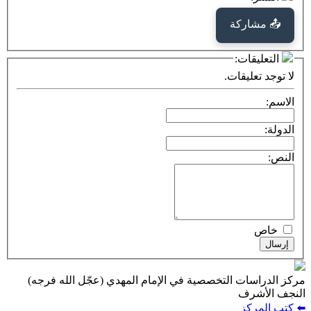
كة
ت:
يقات.
ت التخصصية في الإمام المهدي (عجّل الله فرجه)
ف
ز