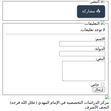
كة
ت:
يقات.
ت التخصصية في الإمام المهدي (عجّل الله فرجه)
ف