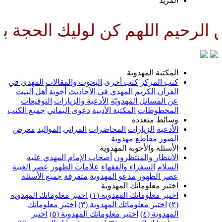
لمزيد
هم كن لوليك الحجة بن الحسن صلو
لمكتبة المهدوية
تب المركز
كتب أخرى
البحوث والمقالات
المهدي في
لقرآن الكريم
المهدي في الأحاديث
أجوبة أهل البيت
ن المسائل المهدويّة
الأدعية والزيارات
التوقيعات
لمخطوطات
المكتبة الأدبية
دعوى اليماني
جميع الكتب
سائط متعددة
لأدعية
الزيارات
المحاضرات
المراثي
المواليد
معرض
لصور
مقاطع مهدوية
لأسئلة والأجوبة المهدوية
لانتظار والمنتظرون
أصحاب الإمام المهدي عليه
لسلام
السفراء والفقهاء
علامات الظهور
عصر الغيبة
صر الظهور
مدعو المهدوية
متفرقة
جميع الأسئلة
ختبر معلوماتك المهدوية
ختبر معلوماتك المهدوية (١)
اختبر معلوماتك المهدوية
اختبر معلوماتك المهدوية (٣)
اختبر معلوماتك
لمهدوية (٤)
اختبر معلوماتك المهدوية (٥)
اختبر