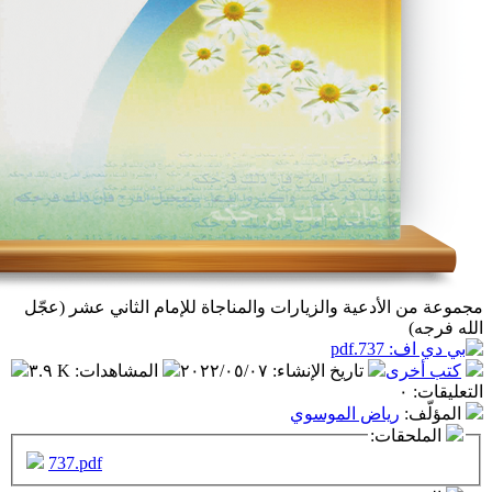
دعية والزيارات والمناجاة للإمام الثاني عشر (عجّل
تاريخ الإنشاء
:
٢٠٢٢/٠٥/٠٧
المشاهدات
:
٣.٩ K
اض الموسوي
ت:
737.pdf