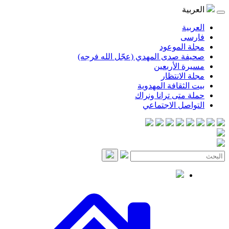
موعود
صدى المهدي (عجّل الله فرجه)
لأربعين
انتظار
قافة المهدوية
ى ترانا ونراك
 الاجتماعي