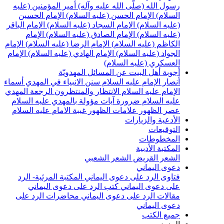
سول الله (صلّى الله عليه وآله)
أمير المؤمنين (عليه
لسلام)
الإمام الحسن (عليه السلام)
الإمام الحسين
عليه السلام)
الإمام السجاد (عليه السلام)
الإمام الباقر
عليه السلام)
الإمام الصادق (عليه السلام)
الإمام
لكاظم (عليه السلام)
الإمام الرضا (عليه السلام)
الإمام
لجواد (عليه السلام)
الإمام الهادي (عليه السلام)
الإمام
لعسكري (عليه السلام)
جوبة أهل البيت عن المسائل المهدويّة
نصار الإمام عليه السلام
سنن الانبياء في المهدي
أسماء
لإمام عليه السلام
الانتظار والمنتظرون
الرجعة
المهدي
ليه السلام ضرورة
آيات مؤولة بالمهدي عليه السلام
صر الظهور
علامات الظهور
غيبة الامام عليه السلام
لأدعية والزيارات
لتوقيعات
لمخطوطات
لمكتبة الأدبية
لشعر القريض
الشعر الشعبي
عوى اليماني
تاوى الرد على دعوى اليماني
المكتبة المرئية- الرد
لى دعوى اليماني
كتب الرد على دعوى اليماني
قالات الرد على دعوى اليماني
محاضرات الرد على
عوى اليماني
ميع الكتب