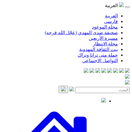
موعود
صدى المهدي (عجّل الله فرجه)
لأربعين
انتظار
قافة المهدوية
ى ترانا ونراك
 الاجتماعي