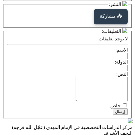
كة
ت:
يقات.
ت التخصصية في الإمام المهدي (عجّل الله فرجه)
ف