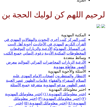
لمزيد
م كن لوليك الحجة بن الحسن صلوا
لمكتبة المهدوية
تب المركز
كتب أخرى
البحوث والمقالات
المهدي في
لقرآن الكريم
المهدي في الأحاديث
أجوبة أهل البيت
ن المسائل المهدويّة
الأدعية والزيارات
التوقيعات
لمخطوطات
المكتبة الأدبية
دعوى اليماني
جميع الكتب
سائط متعددة
لأدعية
الزيارات
المحاضرات
المراثي
المواليد
معرض
لصور
مقاطع مهدوية
لأسئلة والأجوبة المهدوية
لانتظار والمنتظرون
أصحاب الإمام المهدي عليه
لسلام
السفراء والفقهاء
علامات الظهور
عصر الغيبة
صر الظهور
مدعو المهدوية
متفرقة
جميع الأسئلة
ختبر معلوماتك المهدوية
ختبر معلوماتك المهدوية (١)
اختبر معلوماتك المهدوية
اختبر معلوماتك المهدوية (٣)
اختبر معلوماتك
لمهدوية (٤)
اختبر معلوماتك المهدوية (٥)
اختبر