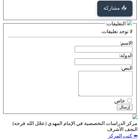
كة
ت:
يقات.
ت التخصصية في الإمام المهدي (عجّل الله فرجه)
ف
ز