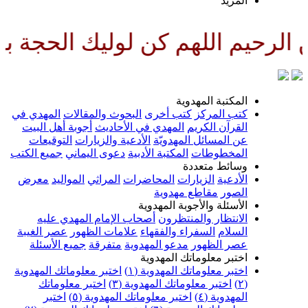
لمزيد
لهم كن لوليك الحجة بن الحسن صلو
لمكتبة المهدوية
تب المركز
كتب أخرى
البحوث والمقالات
المهدي في
لقرآن الكريم
المهدي في الأحاديث
أجوبة أهل البيت
ن المسائل المهدويّة
الأدعية والزيارات
التوقيعات
لمخطوطات
المكتبة الأدبية
دعوى اليماني
جميع الكتب
سائط متعددة
لأدعية
الزيارات
المحاضرات
المراثي
المواليد
معرض
لصور
مقاطع مهدوية
لأسئلة والأجوبة المهدوية
لانتظار والمنتظرون
أصحاب الإمام المهدي عليه
لسلام
السفراء والفقهاء
علامات الظهور
عصر الغيبة
صر الظهور
مدعو المهدوية
متفرقة
جميع الأسئلة
ختبر معلوماتك المهدوية
ختبر معلوماتك المهدوية (١)
اختبر معلوماتك المهدوية
اختبر معلوماتك المهدوية (٣)
اختبر معلوماتك
لمهدوية (٤)
اختبر معلوماتك المهدوية (٥)
اختبر