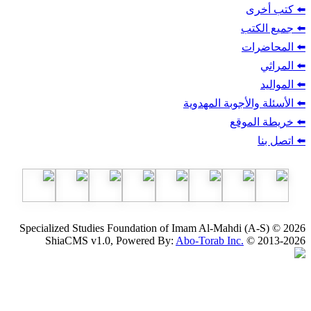
ب
أجوبة المهدوية
وقع
Specialized Studies Foundation of Imam Al-Mahdi
ShiaCMS v1.0, Powered By:
Abo-Torab Inc.