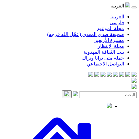
موعود
صدى المهدي (عجّل الله فرجه)
لأربعين
انتظار
قافة المهدوية
ى ترانا ونراك
 الاجتماعي