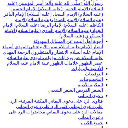
سول الله (صلّى الله عليه وآله)
أمير المؤمنين (عليه
لسلام)
الإمام الحسن (عليه السلام)
الإمام الحسين
عليه السلام)
الإمام السجاد (عليه السلام)
الإمام الباقر
عليه السلام)
الإمام الصادق (عليه السلام)
الإمام
لكاظم (عليه السلام)
الإمام الرضا (عليه السلام)
الإمام
لجواد (عليه السلام)
الإمام الهادي (عليه السلام)
الإمام
لعسكري (عليه السلام)
جوبة أهل البيت عن المسائل المهدويّة
نصار الإمام عليه السلام
سنن الانبياء في المهدي
أسماء
لإمام عليه السلام
الانتظار والمنتظرون
الرجعة
المهدي
ليه السلام ضرورة
آيات مؤولة بالمهدي عليه السلام
صر الظهور
علامات الظهور
غيبة الامام عليه السلام
لأدعية والزيارات
لتوقيعات
لمخطوطات
لمكتبة الأدبية
لشعر القريض
الشعر الشعبي
عوى اليماني
تاوى الرد على دعوى اليماني
المكتبة المرئية- الرد
لى دعوى اليماني
كتب الرد على دعوى اليماني
قالات الرد على دعوى اليماني
محاضرات الرد على
عوى اليماني
ميع الكتب