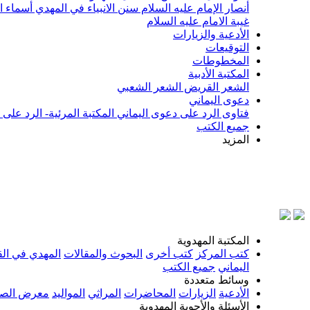
أنصار الإمام عليه السلام
سنن الانبياء في المهدي
أسماء ا
غيبة الامام عليه السلام
الأدعية والزيارات
التوقيعات
المخطوطات
المكتبة الأدبية
الشعر القريض
الشعر الشعبي
دعوى اليماني
فتاوى الرد على دعوى اليماني
المكتبة المرئية- الرد على
جميع الكتب
المزيد
بسم 
المكتبة المهدوية
كتب المركز
كتب أخرى
البحوث والمقالات
المهدي في الق
اليماني
جميع الكتب
وسائط متعددة
الأدعية
الزيارات
المحاضرات
المراثي
المواليد
معرض الصو
الأسئلة والأجوبة المهدوية