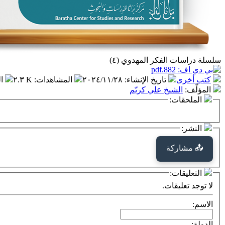
سلسلة دراسات الفكر المهدوي (٤)
كتب أخرى
تاريخ الإنشاء
:
٢٠٢٤/١١/٢٨
المشاهدات
:
٢.٣ K
ا
المؤلّف
:
الشيخ علي كريّم
الملحقات:
النشر:
📤 مشاركة
التعليقات:
لا توجد تعليقات.
الاسم:
الدولة: