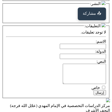
كة
ت:
يقات.
ت التخصصية في الإمام المهدي (عجّل الله فرجه)
ف