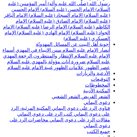
سول الله (صلّى الله عليه وآله)
أمير المؤمنين (عليه
لسلام)
الإمام الحسن (عليه السلام)
الإمام الحسين
عليه السلام)
الإمام السجاد (عليه السلام)
الإمام الباقر
عليه السلام)
الإمام الصادق (عليه السلام)
الإمام
لكاظم (عليه السلام)
الإمام الرضا (عليه السلام)
الإمام
لجواد (عليه السلام)
الإمام الهادي (عليه السلام)
الإمام
لعسكري (عليه السلام)
جوبة أهل البيت عن المسائل المهدويّة
نصار الإمام عليه السلام
سنن الانبياء في المهدي
أسماء
لإمام عليه السلام
الانتظار والمنتظرون
الرجعة
المهدي
ليه السلام ضرورة
آيات مؤولة بالمهدي عليه السلام
صر الظهور
علامات الظهور
غيبة الامام عليه السلام
لأدعية والزيارات
لتوقيعات
لمخطوطات
لمكتبة الأدبية
لشعر القريض
الشعر الشعبي
عوى اليماني
تاوى الرد على دعوى اليماني
المكتبة المرئية- الرد
لى دعوى اليماني
كتب الرد على دعوى اليماني
قالات الرد على دعوى اليماني
محاضرات الرد على
عوى اليماني
ميع الكتب