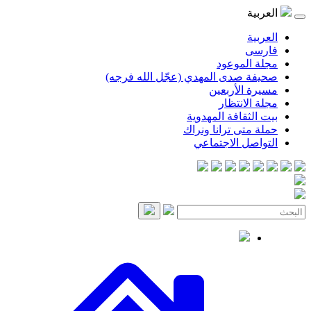
موعود
صدى المهدي (عجّل الله فرجه)
لأربعين
انتظار
قافة المهدوية
ى ترانا ونراك
 الاجتماعي