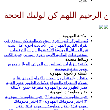
لمزيد
للهم كن لوليك الحجة بن الحسن صل
لمكتبة المهدوية
تب المركز
كتب أخرى
البحوث والمقالات
المهدي في
لقرآن الكريم
المهدي في الأحاديث
أجوبة أهل البيت
ن المسائل المهدويّة
الأدعية والزيارات
التوقيعات
لمخطوطات
المكتبة الأدبية
دعوى اليماني
جميع الكتب
سائط متعددة
لأدعية
الزيارات
المحاضرات
المراثي
المواليد
معرض
لصور
مقاطع مهدوية
لأسئلة والأجوبة المهدوية
لانتظار والمنتظرون
أصحاب الإمام المهدي عليه
لسلام
السفراء والفقهاء
علامات الظهور
عصر الغيبة
صر الظهور
مدعو المهدوية
متفرقة
جميع الأسئلة
ختبر معلوماتك المهدوية
ختبر معلوماتك المهدوية (١)
اختبر معلوماتك المهدوية
اختبر معلوماتك المهدوية (٣)
اختبر معلوماتك
لمهدوية (٤)
اختبر معلوماتك المهدوية (٥)
اختبر