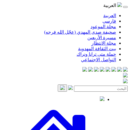
موعود
صدى المهدي (عجّل الله فرجه)
لأربعين
انتظار
قافة المهدوية
ى ترانا ونراك
 الاجتماعي