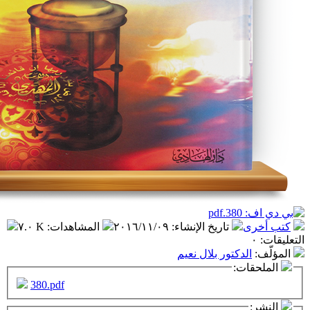
تاريخ الإنشاء
:
٢٠١٦/١١/٠٩
المشاهدات
:
٧.٠ K
دكتور بلال نعيم
ت:
380.pdf