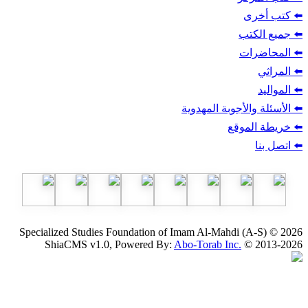
ب
أجوبة المهدوية
وقع
Specialized Studies Foundation of Imam Al-Mahdi
ShiaCMS v1.0, Powered By:
Abo-Torab Inc.