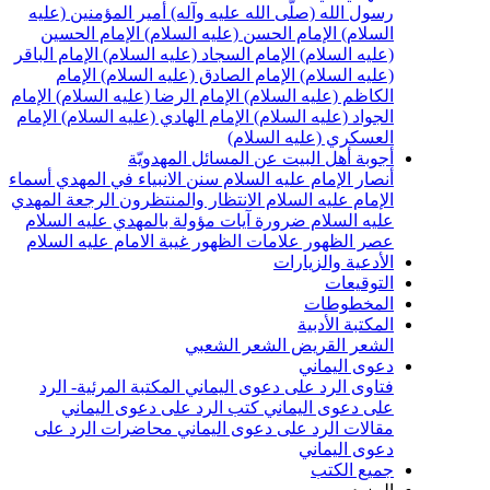
سول الله (صلّى الله عليه وآله)
أمير المؤمنين (عليه
لسلام)
الإمام الحسن (عليه السلام)
الإمام الحسين
عليه السلام)
الإمام السجاد (عليه السلام)
الإمام الباقر
عليه السلام)
الإمام الصادق (عليه السلام)
الإمام
لكاظم (عليه السلام)
الإمام الرضا (عليه السلام)
الإمام
لجواد (عليه السلام)
الإمام الهادي (عليه السلام)
الإمام
لعسكري (عليه السلام)
جوبة أهل البيت عن المسائل المهدويّة
نصار الإمام عليه السلام
سنن الانبياء في المهدي
أسماء
لإمام عليه السلام
الانتظار والمنتظرون
الرجعة
المهدي
ليه السلام ضرورة
آيات مؤولة بالمهدي عليه السلام
صر الظهور
علامات الظهور
غيبة الامام عليه السلام
لأدعية والزيارات
لتوقيعات
لمخطوطات
لمكتبة الأدبية
لشعر القريض
الشعر الشعبي
عوى اليماني
تاوى الرد على دعوى اليماني
المكتبة المرئية- الرد
لى دعوى اليماني
كتب الرد على دعوى اليماني
قالات الرد على دعوى اليماني
محاضرات الرد على
عوى اليماني
ميع الكتب