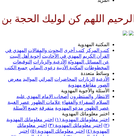
لمزيد
م كن لوليك الحجة بن الحسن صلوا
لمكتبة المهدوية
تب المركز
كتب أخرى
البحوث والمقالات
المهدي في
لقرآن الكريم
المهدي في الأحاديث
أجوبة أهل البيت
ن المسائل المهدويّة
الأدعية والزيارات
التوقيعات
لمخطوطات
المكتبة الأدبية
دعوى اليماني
جميع الكتب
سائط متعددة
لأدعية
الزيارات
المحاضرات
المراثي
المواليد
معرض
لصور
مقاطع مهدوية
لأسئلة والأجوبة المهدوية
لانتظار والمنتظرون
أصحاب الإمام المهدي عليه
لسلام
السفراء والفقهاء
علامات الظهور
عصر الغيبة
صر الظهور
مدعو المهدوية
متفرقة
جميع الأسئلة
ختبر معلوماتك المهدوية
ختبر معلوماتك المهدوية (١)
اختبر معلوماتك المهدوية
اختبر معلوماتك المهدوية (٣)
اختبر معلوماتك
لمهدوية (٤)
اختبر معلوماتك المهدوية (٥)
اختبر