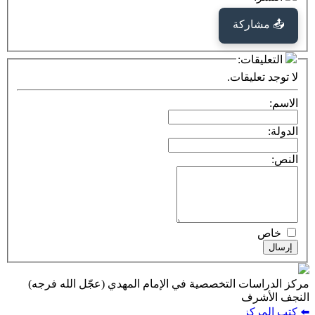
كة
ت:
يقات.
ت التخصصية في الإمام المهدي (عجّل الله فرجه)
ف
ز