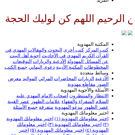
لمزيد
لهم كن لوليك الحجة بن الحسن صل
لمكتبة المهدوية
تب المركز
كتب أخرى
البحوث والمقالات
المهدي في
لقرآن الكريم
المهدي في الأحاديث
أجوبة أهل البيت
ن المسائل المهدويّة
الأدعية والزيارات
التوقيعات
لمخطوطات
المكتبة الأدبية
دعوى اليماني
جميع الكتب
سائط متعددة
لأدعية
الزيارات
المحاضرات
المراثي
المواليد
معرض
لصور
مقاطع مهدوية
لأسئلة والأجوبة المهدوية
لانتظار والمنتظرون
أصحاب الإمام المهدي عليه
لسلام
السفراء والفقهاء
علامات الظهور
عصر الغيبة
صر الظهور
مدعو المهدوية
متفرقة
جميع الأسئلة
ختبر معلوماتك المهدوية
ختبر معلوماتك المهدوية (١)
اختبر معلوماتك المهدوية
اختبر معلوماتك المهدوية (٣)
اختبر معلوماتك
لمهدوية (٤)
اختبر معلوماتك المهدوية (٥)
اختبر