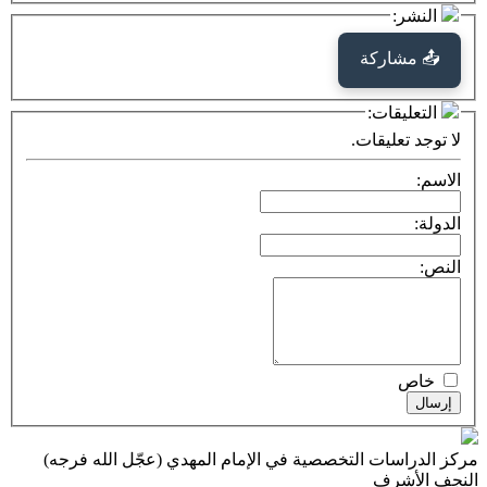
كة
ت:
يقات.
ت التخصصية في الإمام المهدي (عجّل الله فرجه)
ف