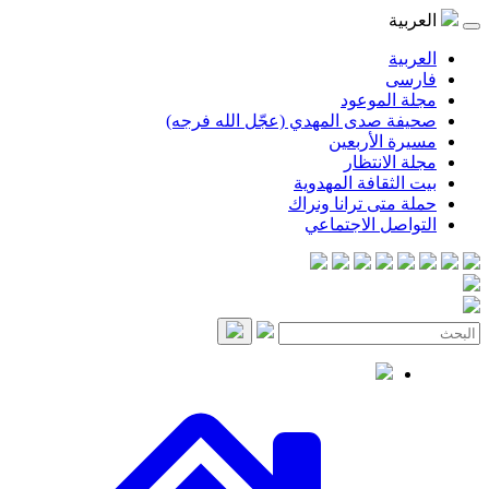
موعود
صدى المهدي (عجّل الله فرجه)
لأربعين
انتظار
قافة المهدوية
ى ترانا ونراك
 الاجتماعي