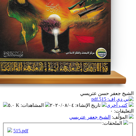
حسن عتريسي
تاريخ الإنشاء
:
٢٠٢٠/٠٨/٠٤
المشاهدات
:
٥.٠ K
شيخ جعفر عتريسي
ت:
515.pdf