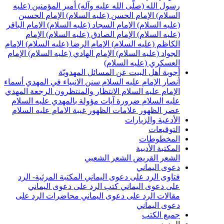
سول الله (صلّى الله عليه وآله)
أمير المؤمنين (عليه
لسلام)
الإمام الحسن (عليه السلام)
الإمام الحسين
عليه السلام)
الإمام السجاد (عليه السلام)
الإمام الباقر
عليه السلام)
الإمام الصادق (عليه السلام)
الإمام
لكاظم (عليه السلام)
الإمام الرضا (عليه السلام)
الإمام
لجواد (عليه السلام)
الإمام الهادي (عليه السلام)
الإمام
لعسكري (عليه السلام)
جوبة أهل البيت عن المسائل المهدويّة
نصار الإمام عليه السلام
سنن الانبياء في المهدي
أسماء
لإمام عليه السلام
الانتظار والمنتظرون
الرجعة
المهدي
ليه السلام ضرورة
آيات مؤولة بالمهدي عليه السلام
صر الظهور
علامات الظهور
غيبة الامام عليه السلام
لأدعية والزيارات
لتوقيعات
لمخطوطات
لمكتبة الأدبية
لشعر القريض
الشعر الشعبي
عوى اليماني
تاوى الرد على دعوى اليماني
المكتبة المرئية- الرد
لى دعوى اليماني
كتب الرد على دعوى اليماني
قالات الرد على دعوى اليماني
محاضرات الرد على
عوى اليماني
ميع الكتب