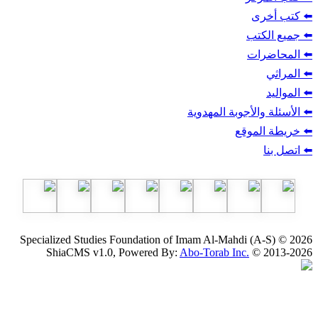
ب
أجوبة المهدوية
وقع
Specialized Studies Foundation of Imam Al-Mahdi
ShiaCMS v1.0, Powered By:
Abo-Torab Inc.