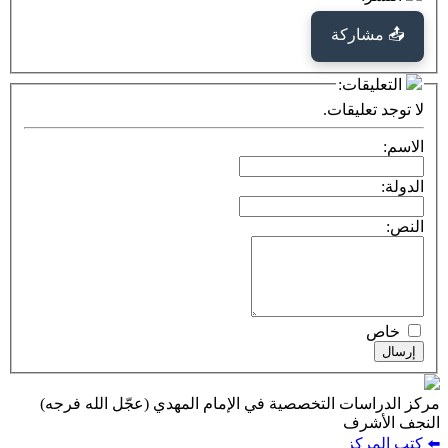
كة
ت:
يقات.
ت التخصصية في الإمام المهدي (عجّل الله فرجه)
ف
ز