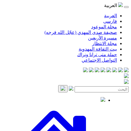
موعود
صدى المهدي (عجّل الله فرجه)
لأربعين
انتظار
قافة المهدوية
ى ترانا ونراك
 الاجتماعي