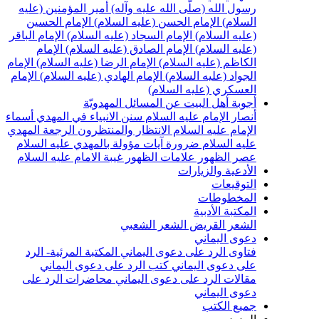
سول الله (صلّى الله عليه وآله)
أمير المؤمنين (عليه
لسلام)
الإمام الحسن (عليه السلام)
الإمام الحسين
عليه السلام)
الإمام السجاد (عليه السلام)
الإمام الباقر
عليه السلام)
الإمام الصادق (عليه السلام)
الإمام
لكاظم (عليه السلام)
الإمام الرضا (عليه السلام)
الإمام
لجواد (عليه السلام)
الإمام الهادي (عليه السلام)
الإمام
لعسكري (عليه السلام)
جوبة أهل البيت عن المسائل المهدويّة
نصار الإمام عليه السلام
سنن الانبياء في المهدي
أسماء
لإمام عليه السلام
الانتظار والمنتظرون
الرجعة
المهدي
ليه السلام ضرورة
آيات مؤولة بالمهدي عليه السلام
صر الظهور
علامات الظهور
غيبة الامام عليه السلام
لأدعية والزيارات
لتوقيعات
لمخطوطات
لمكتبة الأدبية
لشعر القريض
الشعر الشعبي
عوى اليماني
تاوى الرد على دعوى اليماني
المكتبة المرئية- الرد
لى دعوى اليماني
كتب الرد على دعوى اليماني
قالات الرد على دعوى اليماني
محاضرات الرد على
عوى اليماني
ميع الكتب