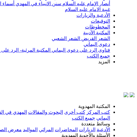
أنصار الإمام عليه السلام
سنن الانبياء في المهدي
أسماء ا
غيبة الامام عليه السلام
الأدعية والزيارات
التوقيعات
المخطوطات
المكتبة الأدبية
الشعر القريض
الشعر الشعبي
دعوى اليماني
فتاوى الرد على دعوى اليماني
المكتبة المرئية- الرد على
جميع الكتب
المزيد
بسم ال
المكتبة المهدوية
كتب المركز
كتب أخرى
البحوث والمقالات
المهدي في الق
اليماني
جميع الكتب
وسائط متعددة
الأدعية
الزيارات
المحاضرات
المراثي
المواليد
معرض الصو
الأسئلة والأجوبة المهدوية