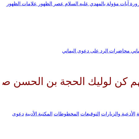
رورة
آيات مؤولة بالمهدي عليه السلام
عصر الظهور
علامات الظهور
ماني
محاضرات الرد على دعوى اليماني
ك الحجة بن الحسن صلواتك عليه وع
ة
الأدعية والزيارات
التوقيعات
المخطوطات
المكتبة الأدبية
دعوى