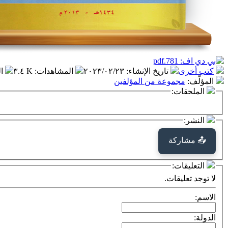
كتب أخرى
تاريخ الإنشاء
:
٢٠٢٣/٠٢/٢٣
المشاهدات
:
٣.٤ K
ا
المؤلّف
:
مجموعة من المؤلفين
الملحقات:
النشر:
📤 مشاركة
التعليقات:
لا توجد تعليقات.
الاسم:
الدولة: