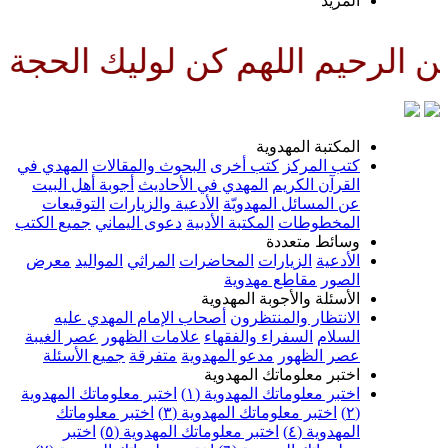
لمزيد
للهم كن لوليك الحجة بن الحسن ص
لمكتبة المهدوية
تب المركز
كتب أخرى
البحوث والمقالات
المهدي في
لقرآن الكريم
المهدي في الأحاديث
أجوبة أهل البيت
ن المسائل المهدويّة
الأدعية والزيارات
التوقيعات
لمخطوطات
المكتبة الأدبية
دعوى اليماني
جميع الكتب
سائط متعددة
لأدعية
الزيارات
المحاضرات
المراثي
المواليد
معرض
لصور
مقاطع مهدوية
لأسئلة والأجوبة المهدوية
لانتظار والمنتظرون
أصحاب الإمام المهدي عليه
لسلام
السفراء والفقهاء
علامات الظهور
عصر الغيبة
صر الظهور
مدعو المهدوية
متفرقة
جميع الأسئلة
ختبر معلوماتك المهدوية
ختبر معلوماتك المهدوية (١)
اختبر معلوماتك المهدوية
اختبر معلوماتك المهدوية (٣)
اختبر معلوماتك
لمهدوية (٤)
اختبر معلوماتك المهدوية (٥)
اختبر