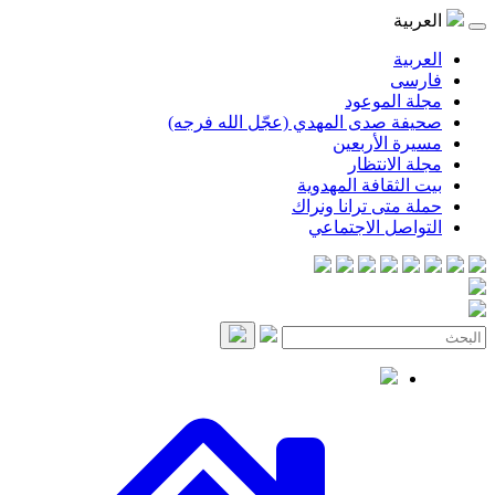
موعود
صدى المهدي (عجّل الله فرجه)
لأربعين
انتظار
قافة المهدوية
ى ترانا ونراك
 الاجتماعي