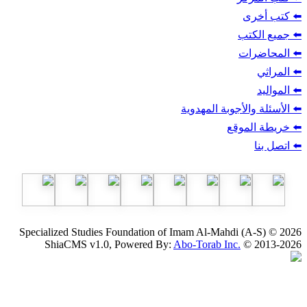
ب
أجوبة المهدوية
وقع
Specialized Studies Foundation of Imam Al-Mahdi
ShiaCMS v1.0, Powered By:
Abo-Torab Inc.