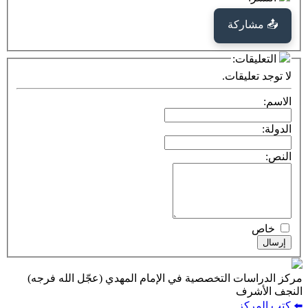
كة
ت:
يقات.
ت التخصصية في الإمام المهدي (عجّل الله فرجه)
ف
ز