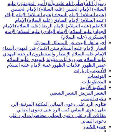
سول الله (صلّى الله عليه وآله)
أمير المؤمنين (عليه
لسلام)
الإمام الحسن (عليه السلام)
الإمام الحسين
عليه السلام)
الإمام السجاد (عليه السلام)
الإمام الباقر
عليه السلام)
الإمام الصادق (عليه السلام)
الإمام
لكاظم (عليه السلام)
الإمام الرضا (عليه السلام)
الإمام
لجواد (عليه السلام)
الإمام الهادي (عليه السلام)
الإمام
لعسكري (عليه السلام)
جوبة أهل البيت عن المسائل المهدويّة
نصار الإمام عليه السلام
سنن الانبياء في المهدي
أسماء
لإمام عليه السلام
الانتظار والمنتظرون
الرجعة
المهدي
ليه السلام ضرورة
آيات مؤولة بالمهدي عليه السلام
صر الظهور
علامات الظهور
غيبة الامام عليه السلام
لأدعية والزيارات
لتوقيعات
لمخطوطات
لمكتبة الأدبية
لشعر القريض
الشعر الشعبي
عوى اليماني
تاوى الرد على دعوى اليماني
المكتبة المرئية- الرد
لى دعوى اليماني
كتب الرد على دعوى اليماني
قالات الرد على دعوى اليماني
محاضرات الرد على
عوى اليماني
ميع الكتب