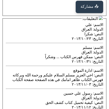
كة
ت:
راق
ا
٢٠١٣/١٠
م
راق
فهرس الكتاب ... وشكراً
٢٠١٣/١٠
ة الموقع
العزيز مسلم السلام عليكم ورحمة الله وبركاته
اب ظاهر امامك في هذه الصفحة صفحة الكتاب
٢٠١٣/١١
ول علي حسين
راق
ية تحميل كتاب كشف الحق
٢٠١٣/١١