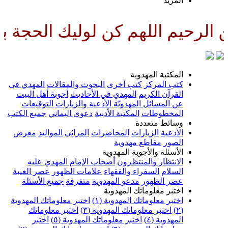
لمزيد
هم كن لوليك الحجة بن الحسن صلو
لمكتبة المهدوية
تب المركز
كتب أخرى
البحوث والمقالات
المهدي في
لقرآن الكريم
المهدي في الأحاديث
أجوبة أهل البيت
ن المسائل المهدويّة
الأدعية والزيارات
التوقيعات
لمخطوطات
المكتبة الأدبية
دعوى اليماني
جميع الكتب
سائط متعددة
لأدعية
الزيارات
المحاضرات
المراثي
المواليد
معرض
لصور
مقاطع مهدوية
لأسئلة والأجوبة المهدوية
لانتظار والمنتظرون
أصحاب الإمام المهدي عليه
لسلام
السفراء والفقهاء
علامات الظهور
عصر الغيبة
صر الظهور
مدعو المهدوية
متفرقة
جميع الأسئلة
ختبر معلوماتك المهدوية
ختبر معلوماتك المهدوية (١)
اختبر معلوماتك المهدوية
اختبر معلوماتك المهدوية (٣)
اختبر معلوماتك
لمهدوية (٤)
اختبر معلوماتك المهدوية (٥)
اختبر