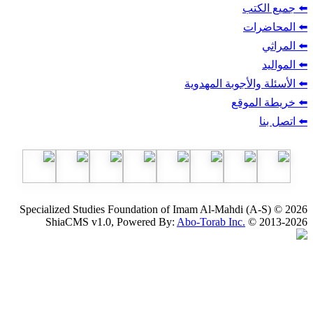
ب
أجوبة المهدوية
وقع
Specialized Studies Foundation of Imam Al-Mahdi
ShiaCMS v1.0, Powered By:
Abo-Torab Inc.