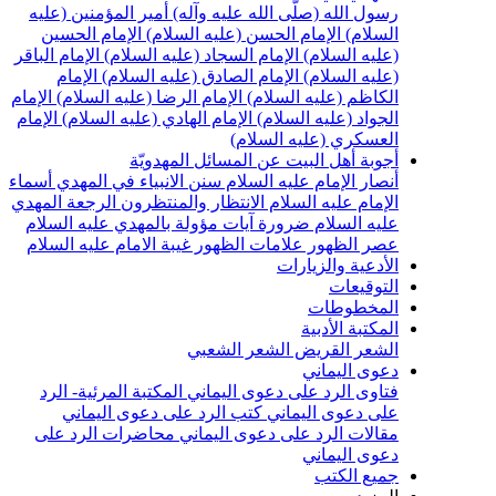
سول الله (صلّى الله عليه وآله)
أمير المؤمنين (عليه
لسلام)
الإمام الحسن (عليه السلام)
الإمام الحسين
عليه السلام)
الإمام السجاد (عليه السلام)
الإمام الباقر
عليه السلام)
الإمام الصادق (عليه السلام)
الإمام
لكاظم (عليه السلام)
الإمام الرضا (عليه السلام)
الإمام
لجواد (عليه السلام)
الإمام الهادي (عليه السلام)
الإمام
لعسكري (عليه السلام)
جوبة أهل البيت عن المسائل المهدويّة
نصار الإمام عليه السلام
سنن الانبياء في المهدي
أسماء
لإمام عليه السلام
الانتظار والمنتظرون
الرجعة
المهدي
ليه السلام ضرورة
آيات مؤولة بالمهدي عليه السلام
صر الظهور
علامات الظهور
غيبة الامام عليه السلام
لأدعية والزيارات
لتوقيعات
لمخطوطات
لمكتبة الأدبية
لشعر القريض
الشعر الشعبي
عوى اليماني
تاوى الرد على دعوى اليماني
المكتبة المرئية- الرد
لى دعوى اليماني
كتب الرد على دعوى اليماني
قالات الرد على دعوى اليماني
محاضرات الرد على
عوى اليماني
ميع الكتب