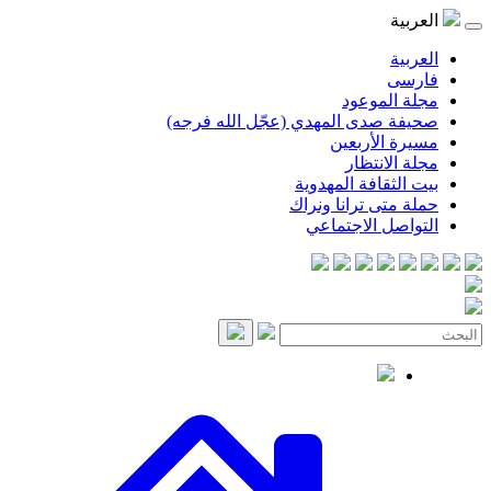
موعود
صدى المهدي (عجّل الله فرجه)
لأربعين
انتظار
قافة المهدوية
ى ترانا ونراك
 الاجتماعي