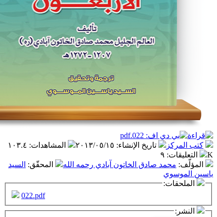
ز
تاريخ الإنشاء
:
٢٠١٣/٠٥/١٥
المشاهدات
:
١٠٣.٤
ت
:
٩
مد صادق الخاتون آبادي رحمه الله
المحقّق
:
السيد
وي
ت:
022.pdf