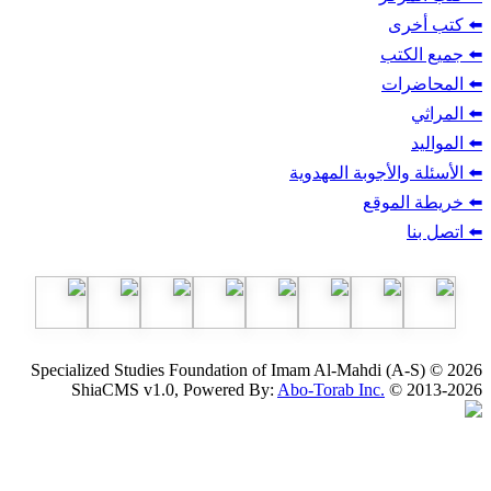
ب
أجوبة المهدوية
وقع
Specialized Studies Foundation of Imam Al-Mahdi
ShiaCMS v1.0, Powered By:
Abo-Torab Inc.