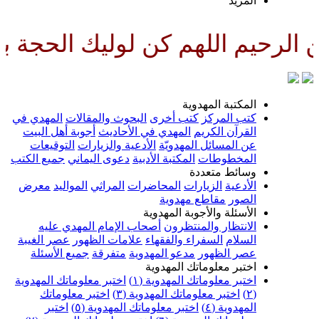
لمزيد
لهم كن لوليك الحجة بن الحسن صلو
لمكتبة المهدوية
تب المركز
كتب أخرى
البحوث والمقالات
المهدي في
لقرآن الكريم
المهدي في الأحاديث
أجوبة أهل البيت
ن المسائل المهدويّة
الأدعية والزيارات
التوقيعات
لمخطوطات
المكتبة الأدبية
دعوى اليماني
جميع الكتب
سائط متعددة
لأدعية
الزيارات
المحاضرات
المراثي
المواليد
معرض
لصور
مقاطع مهدوية
لأسئلة والأجوبة المهدوية
لانتظار والمنتظرون
أصحاب الإمام المهدي عليه
لسلام
السفراء والفقهاء
علامات الظهور
عصر الغيبة
صر الظهور
مدعو المهدوية
متفرقة
جميع الأسئلة
ختبر معلوماتك المهدوية
ختبر معلوماتك المهدوية (١)
اختبر معلوماتك المهدوية
اختبر معلوماتك المهدوية (٣)
اختبر معلوماتك
لمهدوية (٤)
اختبر معلوماتك المهدوية (٥)
اختبر