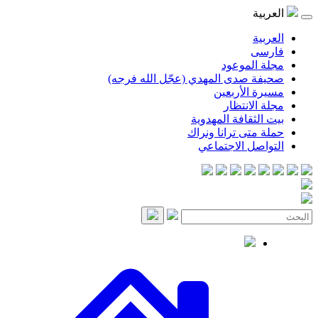
موعود
صدى المهدي (عجّل الله فرجه)
لأربعين
انتظار
قافة المهدوية
ى ترانا ونراك
 الاجتماعي