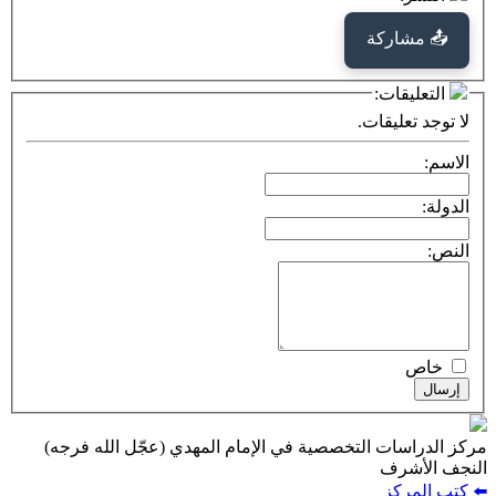
كة
ت:
يقات.
ت التخصصية في الإمام المهدي (عجّل الله فرجه)
ف
ز