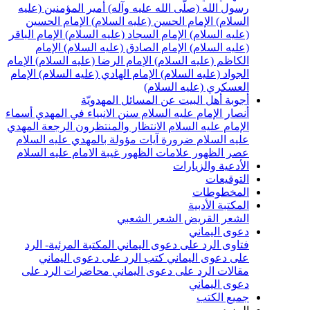
سول الله (صلّى الله عليه وآله)
أمير المؤمنين (عليه
لسلام)
الإمام الحسن (عليه السلام)
الإمام الحسين
عليه السلام)
الإمام السجاد (عليه السلام)
الإمام الباقر
عليه السلام)
الإمام الصادق (عليه السلام)
الإمام
لكاظم (عليه السلام)
الإمام الرضا (عليه السلام)
الإمام
لجواد (عليه السلام)
الإمام الهادي (عليه السلام)
الإمام
لعسكري (عليه السلام)
جوبة أهل البيت عن المسائل المهدويّة
نصار الإمام عليه السلام
سنن الانبياء في المهدي
أسماء
لإمام عليه السلام
الانتظار والمنتظرون
الرجعة
المهدي
ليه السلام ضرورة
آيات مؤولة بالمهدي عليه السلام
صر الظهور
علامات الظهور
غيبة الامام عليه السلام
لأدعية والزيارات
لتوقيعات
لمخطوطات
لمكتبة الأدبية
لشعر القريض
الشعر الشعبي
عوى اليماني
تاوى الرد على دعوى اليماني
المكتبة المرئية- الرد
لى دعوى اليماني
كتب الرد على دعوى اليماني
قالات الرد على دعوى اليماني
محاضرات الرد على
عوى اليماني
ميع الكتب