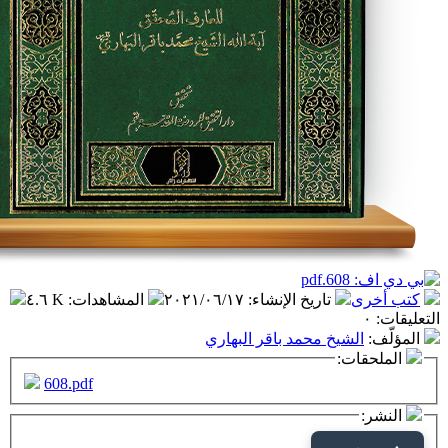
تاريخ الإنشاء
:
٢٠٢١/٠٦/١٧
المشاهدات
:
٤.٦ K
شيخ محمد باقر البهاري
ت:
608.pdf