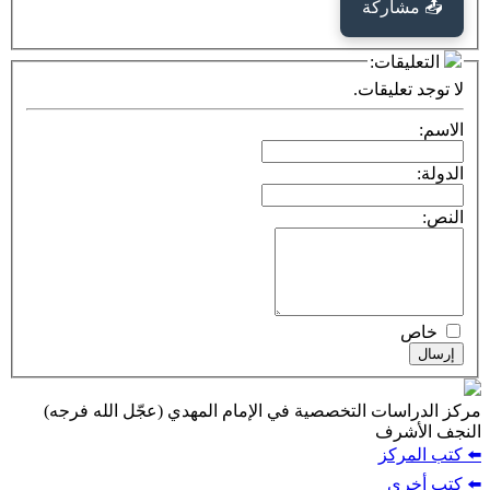
كة
ت:
يقات.
ت التخصصية في الإمام المهدي (عجّل الله فرجه)
ف
ز