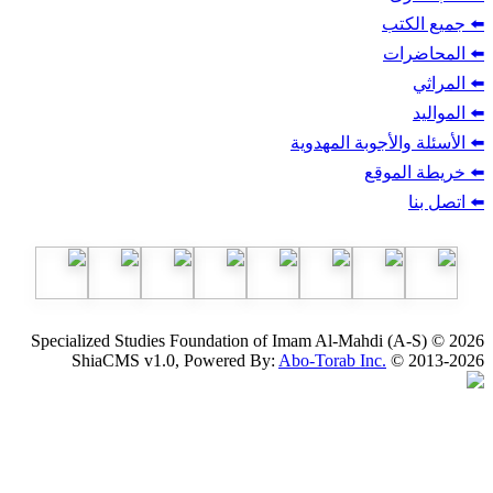
ب
أجوبة المهدوية
وقع
Specialized Studies Foundation of Imam Al-Mahdi
ShiaCMS v1.0, Powered By:
Abo-Torab Inc.