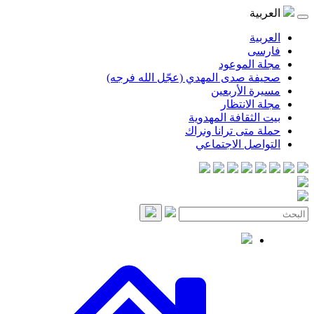
موعود
صدى المهدي (عجّل الله فرجه)
لأربعين
انتظار
قافة المهدوية
ى ترانا ونراك
 الاجتماعي