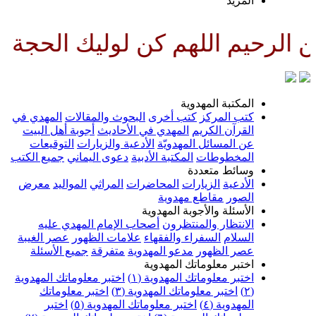
لمزيد
اللهم كن لوليك الحجة بن الحسن ص
لمكتبة المهدوية
تب المركز
كتب أخرى
البحوث والمقالات
المهدي في
لقرآن الكريم
المهدي في الأحاديث
أجوبة أهل البيت
ن المسائل المهدويّة
الأدعية والزيارات
التوقيعات
لمخطوطات
المكتبة الأدبية
دعوى اليماني
جميع الكتب
سائط متعددة
لأدعية
الزيارات
المحاضرات
المراثي
المواليد
معرض
لصور
مقاطع مهدوية
لأسئلة والأجوبة المهدوية
لانتظار والمنتظرون
أصحاب الإمام المهدي عليه
لسلام
السفراء والفقهاء
علامات الظهور
عصر الغيبة
صر الظهور
مدعو المهدوية
متفرقة
جميع الأسئلة
ختبر معلوماتك المهدوية
ختبر معلوماتك المهدوية (١)
اختبر معلوماتك المهدوية
اختبر معلوماتك المهدوية (٣)
اختبر معلوماتك
لمهدوية (٤)
اختبر معلوماتك المهدوية (٥)
اختبر