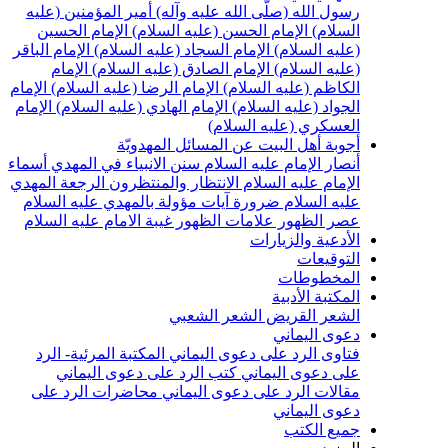
سول الله (صلّى الله عليه وآله)
أمير المؤمنين (عليه
لسلام)
الإمام الحسن (عليه السلام)
الإمام الحسين
عليه السلام)
الإمام السجاد (عليه السلام)
الإمام الباقر
عليه السلام)
الإمام الصادق (عليه السلام)
الإمام
لكاظم (عليه السلام)
الإمام الرضا (عليه السلام)
الإمام
لجواد (عليه السلام)
الإمام الهادي (عليه السلام)
الإمام
لعسكري (عليه السلام)
جوبة أهل البيت عن المسائل المهدويّة
نصار الإمام عليه السلام
سنن الانبياء في المهدي
أسماء
لإمام عليه السلام
الانتظار والمنتظرون
الرجعة
المهدي
ليه السلام ضرورة
آيات مؤولة بالمهدي عليه السلام
صر الظهور
علامات الظهور
غيبة الامام عليه السلام
لأدعية والزيارات
لتوقيعات
لمخطوطات
لمكتبة الأدبية
لشعر القريض
الشعر الشعبي
عوى اليماني
تاوى الرد على دعوى اليماني
المكتبة المرئية- الرد
لى دعوى اليماني
كتب الرد على دعوى اليماني
قالات الرد على دعوى اليماني
محاضرات الرد على
عوى اليماني
ميع الكتب