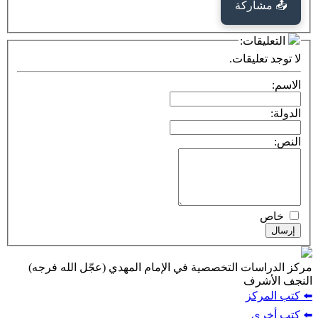
كة
ت:
يقات.
ت التخصصية في الإمام المهدي (عجّل الله فرجه)
ف
ز