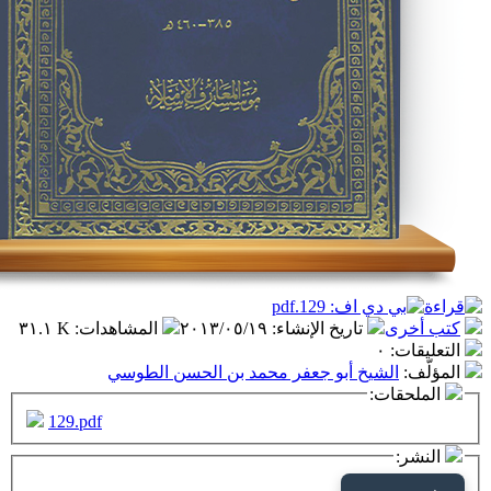
تاريخ الإنشاء
:
٢٠١٣/٠٥/١٩
المشاهدات
:
٣١.١ K
٠
شيخ أبو جعفر محمد بن الحسن الطوسي
ت:
129.pdf