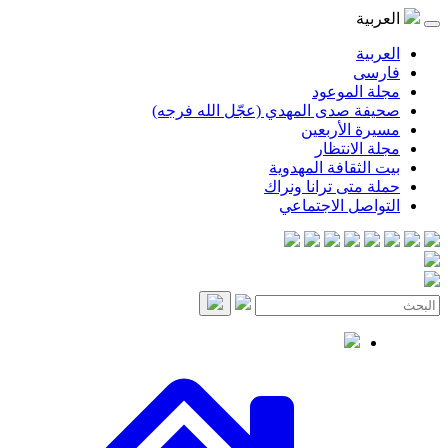
موعود
صدى المهدي (عجّل الله فرجه)
لأربعين
انتظار
قافة المهدوية
ى ترانا ونراك
 الاجتماعي