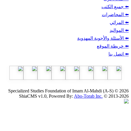
ب
أجوبة المهدوية
وقع
Specialized Studies Foundation of Imam Al-Mahdi
ShiaCMS v1.0, Powered By:
Abo-Torab Inc.