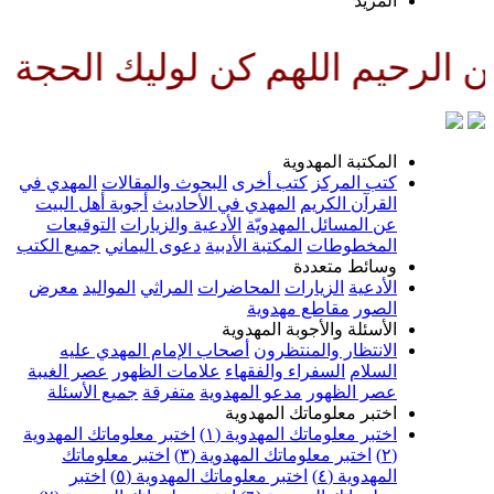
لمزيد
للهم كن لوليك الحجة بن الحسن ص
لمكتبة المهدوية
تب المركز
كتب أخرى
البحوث والمقالات
المهدي في
لقرآن الكريم
المهدي في الأحاديث
أجوبة أهل البيت
ن المسائل المهدويّة
الأدعية والزيارات
التوقيعات
لمخطوطات
المكتبة الأدبية
دعوى اليماني
جميع الكتب
سائط متعددة
لأدعية
الزيارات
المحاضرات
المراثي
المواليد
معرض
لصور
مقاطع مهدوية
لأسئلة والأجوبة المهدوية
لانتظار والمنتظرون
أصحاب الإمام المهدي عليه
لسلام
السفراء والفقهاء
علامات الظهور
عصر الغيبة
صر الظهور
مدعو المهدوية
متفرقة
جميع الأسئلة
ختبر معلوماتك المهدوية
ختبر معلوماتك المهدوية (١)
اختبر معلوماتك المهدوية
اختبر معلوماتك المهدوية (٣)
اختبر معلوماتك
لمهدوية (٤)
اختبر معلوماتك المهدوية (٥)
اختبر