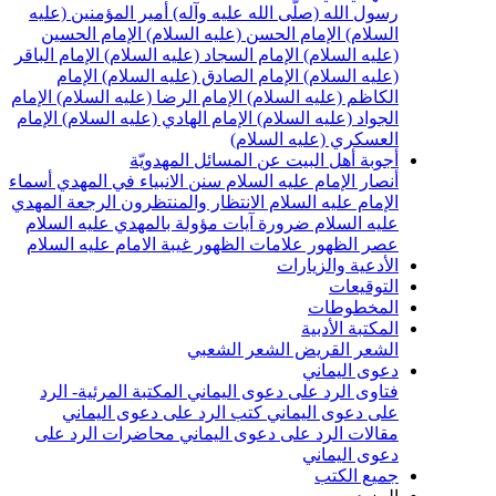
سول الله (صلّى الله عليه وآله)
أمير المؤمنين (عليه
لسلام)
الإمام الحسن (عليه السلام)
الإمام الحسين
عليه السلام)
الإمام السجاد (عليه السلام)
الإمام الباقر
عليه السلام)
الإمام الصادق (عليه السلام)
الإمام
لكاظم (عليه السلام)
الإمام الرضا (عليه السلام)
الإمام
لجواد (عليه السلام)
الإمام الهادي (عليه السلام)
الإمام
لعسكري (عليه السلام)
جوبة أهل البيت عن المسائل المهدويّة
نصار الإمام عليه السلام
سنن الانبياء في المهدي
أسماء
لإمام عليه السلام
الانتظار والمنتظرون
الرجعة
المهدي
ليه السلام ضرورة
آيات مؤولة بالمهدي عليه السلام
صر الظهور
علامات الظهور
غيبة الامام عليه السلام
لأدعية والزيارات
لتوقيعات
لمخطوطات
لمكتبة الأدبية
لشعر القريض
الشعر الشعبي
عوى اليماني
تاوى الرد على دعوى اليماني
المكتبة المرئية- الرد
لى دعوى اليماني
كتب الرد على دعوى اليماني
قالات الرد على دعوى اليماني
محاضرات الرد على
عوى اليماني
ميع الكتب