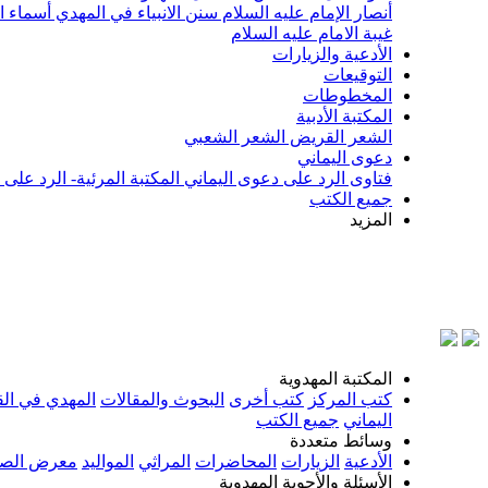
أنصار الإمام عليه السلام
سنن الانبياء في المهدي
أسماء ا
غيبة الامام عليه السلام
الأدعية والزيارات
التوقيعات
المخطوطات
المكتبة الأدبية
الشعر القريض
الشعر الشعبي
دعوى اليماني
فتاوى الرد على دعوى اليماني
المكتبة المرئية- الرد على
جميع الكتب
المزيد
بسم الله
المكتبة المهدوية
كتب المركز
كتب أخرى
البحوث والمقالات
المهدي في الق
اليماني
جميع الكتب
وسائط متعددة
الأدعية
الزيارات
المحاضرات
المراثي
المواليد
معرض الصو
الأسئلة والأجوبة المهدوية