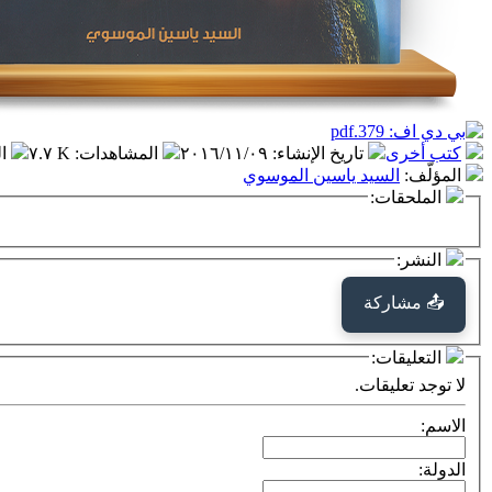
كتب أخرى
تاريخ الإنشاء
:
٢٠١٦/١١/٠٩
المشاهدات
:
٧.٧ K
ا
المؤلّف
:
السيد ياسين الموسوي
الملحقات:
النشر:
📤 مشاركة
التعليقات:
لا توجد تعليقات.
الاسم:
الدولة: