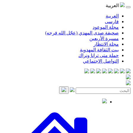
موعود
صدى المهدي (عجّل الله فرجه)
لأربعين
انتظار
قافة المهدوية
ى ترانا ونراك
 الاجتماعي