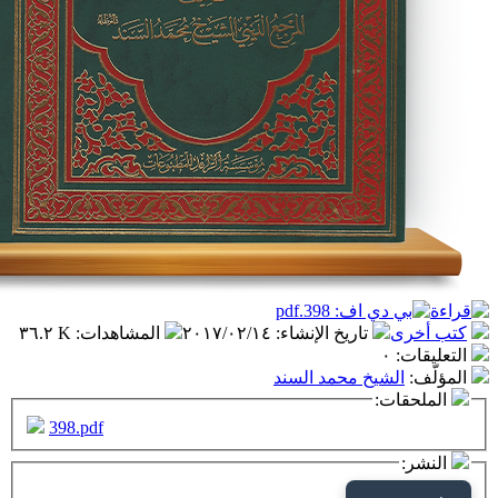
تاريخ الإنشاء
:
٢٠١٧/٠٢/١٤
المشاهدات
:
٣٦.٢ K
٠
شيخ محمد السند
ت:
398.pdf