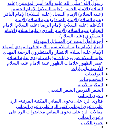
سول الله (صلّى الله عليه وآله)
أمير المؤمنين (عليه
لسلام)
الإمام الحسن (عليه السلام)
الإمام الحسين
عليه السلام)
الإمام السجاد (عليه السلام)
الإمام الباقر
عليه السلام)
الإمام الصادق (عليه السلام)
الإمام
لكاظم (عليه السلام)
الإمام الرضا (عليه السلام)
الإمام
لجواد (عليه السلام)
الإمام الهادي (عليه السلام)
الإمام
لعسكري (عليه السلام)
جوبة أهل البيت عن المسائل المهدويّة
نصار الإمام عليه السلام
سنن الانبياء في المهدي
أسماء
لإمام عليه السلام
الانتظار والمنتظرون
الرجعة
المهدي
ليه السلام ضرورة
آيات مؤولة بالمهدي عليه السلام
صر الظهور
علامات الظهور
غيبة الامام عليه السلام
لأدعية والزيارات
لتوقيعات
لمخطوطات
لمكتبة الأدبية
لشعر القريض
الشعر الشعبي
عوى اليماني
تاوى الرد على دعوى اليماني
المكتبة المرئية- الرد
لى دعوى اليماني
كتب الرد على دعوى اليماني
قالات الرد على دعوى اليماني
محاضرات الرد على
عوى اليماني
ميع الكتب