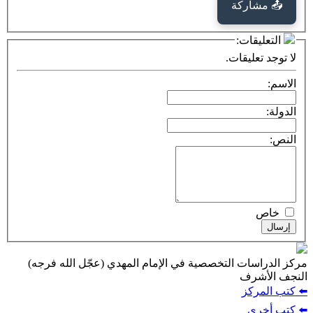
كة
ت:
يقات.
ت التخصصية في الإمام المهدي (عجّل الله فرجه)
ف
ز