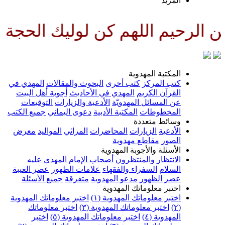
لمزيد
للهم كن لوليك الحجة بن الحسن ص
لمكتبة المهدوية
تب المركز
كتب أخرى
البحوث والمقالات
المهدي في
لقرآن الكريم
المهدي في الأحاديث
أجوبة أهل البيت
ن المسائل المهدويّة
الأدعية والزيارات
التوقيعات
لمخطوطات
المكتبة الأدبية
دعوى اليماني
جميع الكتب
سائط متعددة
لأدعية
الزيارات
المحاضرات
المراثي
المواليد
معرض
لصور
مقاطع مهدوية
لأسئلة والأجوبة المهدوية
لانتظار والمنتظرون
أصحاب الإمام المهدي عليه
لسلام
السفراء والفقهاء
علامات الظهور
عصر الغيبة
صر الظهور
مدعو المهدوية
متفرقة
جميع الأسئلة
ختبر معلوماتك المهدوية
ختبر معلوماتك المهدوية (١)
اختبر معلوماتك المهدوية
اختبر معلوماتك المهدوية (٣)
اختبر معلوماتك
لمهدوية (٤)
اختبر معلوماتك المهدوية (٥)
اختبر