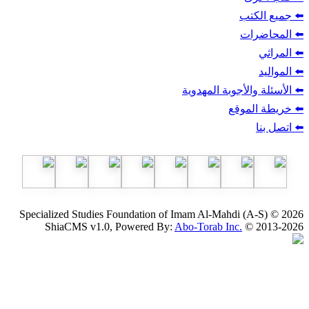
ب
أجوبة المهدوية
وقع
Specialized Studies Foundation of Imam Al-Mahdi
ShiaCMS v1.0, Powered By:
Abo-Torab Inc.