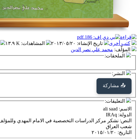
كتب أخرى
تاريخ الإنشاء
:
٢٠١٣/٠٥/٢٠
المشاهدات
:
١٣.٩ K
المؤلّف
:
محمد علي نصر الدين
الملحقات:
النشر:
📤 مشاركة
التعليقات:
الاسم
: ali saad
الدولة
: IRAq
النص
: نشكر مركز الدراسات التخصصية في الامام المهدي وللمؤلف ا
شعب العراق
التاريخ
:
٢٠١٥/٠١/٢٠