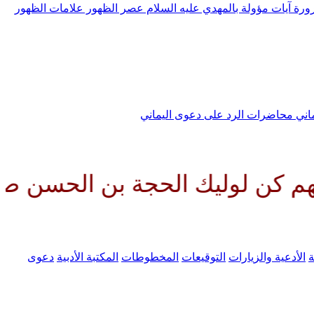
رورة
آيات مؤولة بالمهدي عليه السلام
عصر الظهور
علامات الظهور
ماني
محاضرات الرد على دعوى اليماني
ك الحجة بن الحسن صلواتك عليه و
ة
الأدعية والزيارات
التوقيعات
المخطوطات
المكتبة الأدبية
دعوى