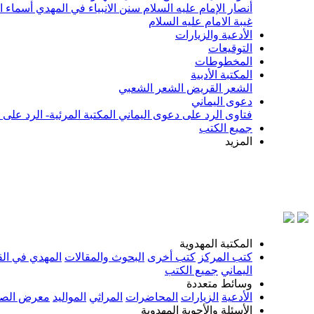
أنصار الإمام عليه السلام
سنن الانبياء في المهدي
أسماء ا
غيبة الامام عليه السلام
الأدعية والزيارات
التوقيعات
المخطوطات
المكتبة الأدبية
الشعر القريض
الشعر الشعبي
دعوى اليماني
فتاوى الرد على دعوى اليماني
المكتبة المرئية- الرد على
جميع الكتب
المزيد
بسم ال
المكتبة المهدوية
كتب المركز
كتب أخرى
البحوث والمقالات
المهدي في الق
اليماني
جميع الكتب
وسائط متعددة
الأدعية
الزيارات
المحاضرات
المراثي
المواليد
معرض الصو
الأسئلة والأجوبة المهدوية