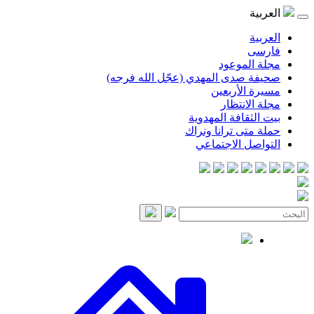
موعود
صدى المهدي (عجّل الله فرجه)
لأربعين
انتظار
قافة المهدوية
ى ترانا ونراك
 الاجتماعي