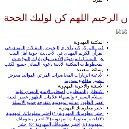
لمزيد
للهم كن لوليك الحجة بن الحسن صل
لمكتبة المهدوية
تب المركز
كتب أخرى
البحوث والمقالات
المهدي في
لقرآن الكريم
المهدي في الأحاديث
أجوبة أهل البيت
ن المسائل المهدويّة
الأدعية والزيارات
التوقيعات
لمخطوطات
المكتبة الأدبية
دعوى اليماني
جميع الكتب
سائط متعددة
لأدعية
الزيارات
المحاضرات
المراثي
المواليد
معرض
لصور
مقاطع مهدوية
لأسئلة والأجوبة المهدوية
لانتظار والمنتظرون
أصحاب الإمام المهدي عليه
لسلام
السفراء والفقهاء
علامات الظهور
عصر الغيبة
صر الظهور
مدعو المهدوية
متفرقة
جميع الأسئلة
ختبر معلوماتك المهدوية
ختبر معلوماتك المهدوية (١)
اختبر معلوماتك المهدوية
اختبر معلوماتك المهدوية (٣)
اختبر معلوماتك
لمهدوية (٤)
اختبر معلوماتك المهدوية (٥)
اختبر