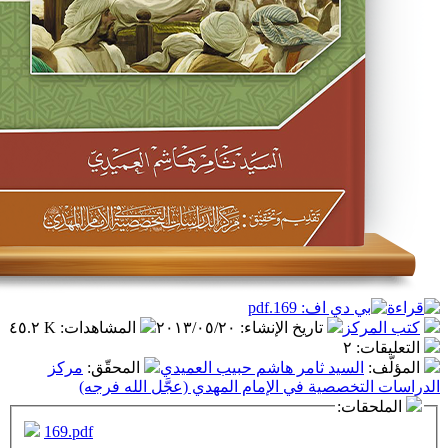
ز
تاريخ الإنشاء
:
٢٠١٣/٠٥/٢٠
المشاهدات
:
٤٥.٢ K
٢
سيد ثامر هاشم حبيب العميدي
المحقّق
:
مركز
صصية في الإمام المهدي (عجَّل الله فرجه)
ت:
169.pdf