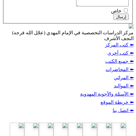
ت التخصصية في الإمام المهدي (عجّل الله فرجه)
ف
ز
ب
أجوبة المهدوية
وقع