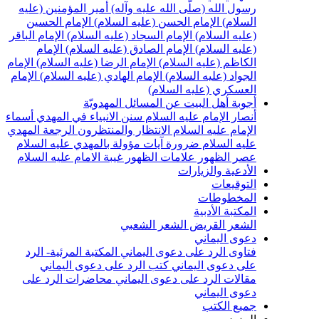
سول الله (صلّى الله عليه وآله)
أمير المؤمنين (عليه
لسلام)
الإمام الحسن (عليه السلام)
الإمام الحسين
عليه السلام)
الإمام السجاد (عليه السلام)
الإمام الباقر
عليه السلام)
الإمام الصادق (عليه السلام)
الإمام
لكاظم (عليه السلام)
الإمام الرضا (عليه السلام)
الإمام
لجواد (عليه السلام)
الإمام الهادي (عليه السلام)
الإمام
لعسكري (عليه السلام)
جوبة أهل البيت عن المسائل المهدويّة
نصار الإمام عليه السلام
سنن الانبياء في المهدي
أسماء
لإمام عليه السلام
الانتظار والمنتظرون
الرجعة
المهدي
ليه السلام ضرورة
آيات مؤولة بالمهدي عليه السلام
صر الظهور
علامات الظهور
غيبة الامام عليه السلام
لأدعية والزيارات
لتوقيعات
لمخطوطات
لمكتبة الأدبية
لشعر القريض
الشعر الشعبي
عوى اليماني
تاوى الرد على دعوى اليماني
المكتبة المرئية- الرد
لى دعوى اليماني
كتب الرد على دعوى اليماني
قالات الرد على دعوى اليماني
محاضرات الرد على
عوى اليماني
ميع الكتب