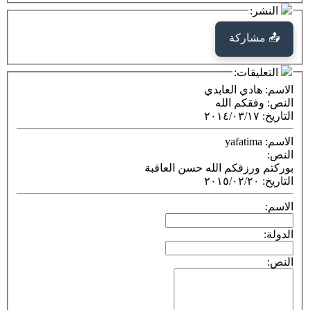
كة
ت:
ي العابدي
م الله
٢٠١٤/٠٣
قكم الله حسن العاقبة
٢٠١٥/٠٢