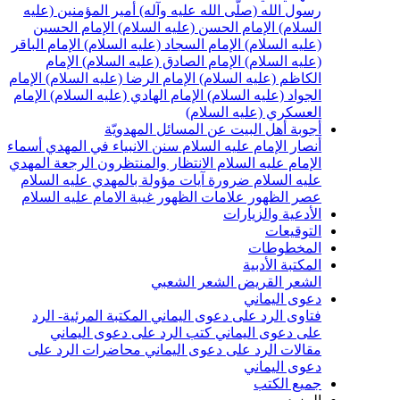
سول الله (صلّى الله عليه وآله)
أمير المؤمنين (عليه
لسلام)
الإمام الحسن (عليه السلام)
الإمام الحسين
عليه السلام)
الإمام السجاد (عليه السلام)
الإمام الباقر
عليه السلام)
الإمام الصادق (عليه السلام)
الإمام
لكاظم (عليه السلام)
الإمام الرضا (عليه السلام)
الإمام
لجواد (عليه السلام)
الإمام الهادي (عليه السلام)
الإمام
لعسكري (عليه السلام)
جوبة أهل البيت عن المسائل المهدويّة
نصار الإمام عليه السلام
سنن الانبياء في المهدي
أسماء
لإمام عليه السلام
الانتظار والمنتظرون
الرجعة
المهدي
ليه السلام ضرورة
آيات مؤولة بالمهدي عليه السلام
صر الظهور
علامات الظهور
غيبة الامام عليه السلام
لأدعية والزيارات
لتوقيعات
لمخطوطات
لمكتبة الأدبية
لشعر القريض
الشعر الشعبي
عوى اليماني
تاوى الرد على دعوى اليماني
المكتبة المرئية- الرد
لى دعوى اليماني
كتب الرد على دعوى اليماني
قالات الرد على دعوى اليماني
محاضرات الرد على
عوى اليماني
ميع الكتب