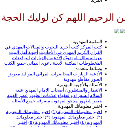
لمزيد
للهم كن لوليك الحجة بن الحسن ص
لمكتبة المهدوية
تب المركز
كتب أخرى
البحوث والمقالات
المهدي في
لقرآن الكريم
المهدي في الأحاديث
أجوبة أهل البيت
ن المسائل المهدويّة
الأدعية والزيارات
التوقيعات
لمخطوطات
المكتبة الأدبية
دعوى اليماني
جميع الكتب
سائط متعددة
لأدعية
الزيارات
المحاضرات
المراثي
المواليد
معرض
لصور
مقاطع مهدوية
لأسئلة والأجوبة المهدوية
لانتظار والمنتظرون
أصحاب الإمام المهدي عليه
لسلام
السفراء والفقهاء
علامات الظهور
عصر الغيبة
صر الظهور
مدعو المهدوية
متفرقة
جميع الأسئلة
ختبر معلوماتك المهدوية
ختبر معلوماتك المهدوية (١)
اختبر معلوماتك المهدوية
اختبر معلوماتك المهدوية (٣)
اختبر معلوماتك
لمهدوية (٤)
اختبر معلوماتك المهدوية (٥)
اختبر