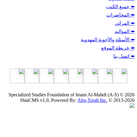
ب
أجوبة المهدوية
وقع
Specialized Studies Foundation of Imam Al-Mahdi
ShiaCMS v1.0, Powered By:
Abo-Torab Inc.