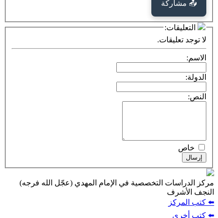
كة
ت:
يقات.
ت التخصصية في الإمام المهدي (عجّل الله فرجه)
ف
ز