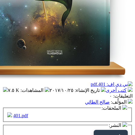
تاريخ الإنشاء
:
٢٠١٧/١٠/٢٥
المشاهدات
:
٧.٥ K
لح الطائي
ت:
401.pdf