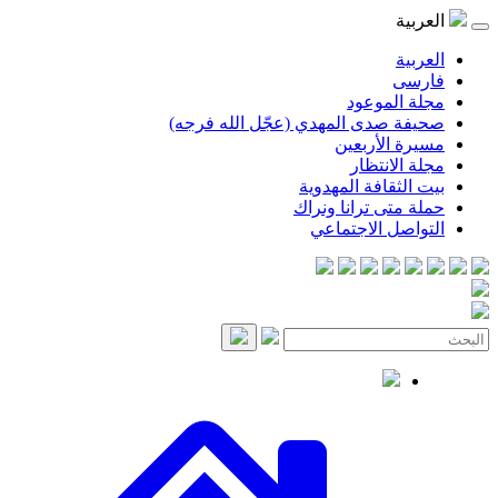
موعود
صدى المهدي (عجّل الله فرجه)
لأربعين
انتظار
قافة المهدوية
ى ترانا ونراك
 الاجتماعي