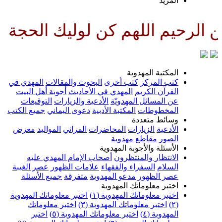
لمزيد
للهم كن لوليك الحجة بن الحسن ص
لمكتبة المهدوية
تب المركز
كتب أخرى
البحوث والمقالات
المهدي في
لقرآن الكريم
المهدي في الأحاديث
أجوبة أهل البيت
ن المسائل المهدويّة
الأدعية والزيارات
التوقيعات
لمخطوطات
المكتبة الأدبية
دعوى اليماني
جميع الكتب
سائط متعددة
لأدعية
الزيارات
المحاضرات
المراثي
المواليد
معرض
لصور
مقاطع مهدوية
لأسئلة والأجوبة المهدوية
لانتظار والمنتظرون
أصحاب الإمام المهدي عليه
لسلام
السفراء والفقهاء
علامات الظهور
عصر الغيبة
صر الظهور
مدعو المهدوية
متفرقة
جميع الأسئلة
ختبر معلوماتك المهدوية
ختبر معلوماتك المهدوية (١)
اختبر معلوماتك المهدوية
اختبر معلوماتك المهدوية (٣)
اختبر معلوماتك
لمهدوية (٤)
اختبر معلوماتك المهدوية (٥)
اختبر