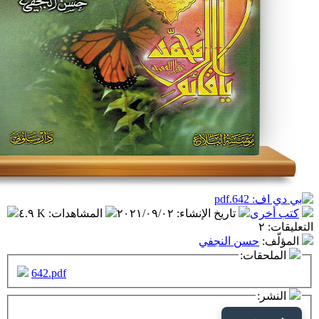
تاريخ الإنشاء
:
٢٠٢١/٠٩/٠٢
المشاهدات
:
٤.٩ K
ن النجفي
ت:
642.pdf