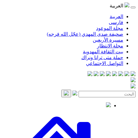
موعود
صدى المهدي (عجّل الله فرجه)
لأربعين
انتظار
قافة المهدوية
ى ترانا ونراك
 الاجتماعي