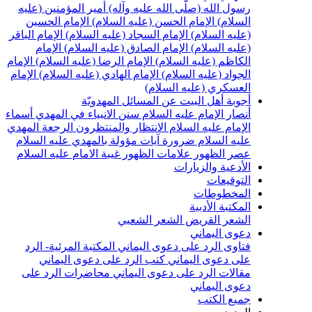
سول الله (صلّى الله عليه وآله)
أمير المؤمنين (عليه
لسلام)
الإمام الحسن (عليه السلام)
الإمام الحسين
عليه السلام)
الإمام السجاد (عليه السلام)
الإمام الباقر
عليه السلام)
الإمام الصادق (عليه السلام)
الإمام
لكاظم (عليه السلام)
الإمام الرضا (عليه السلام)
الإمام
لجواد (عليه السلام)
الإمام الهادي (عليه السلام)
الإمام
لعسكري (عليه السلام)
جوبة أهل البيت عن المسائل المهدويّة
نصار الإمام عليه السلام
سنن الانبياء في المهدي
أسماء
لإمام عليه السلام
الانتظار والمنتظرون
الرجعة
المهدي
ليه السلام ضرورة
آيات مؤولة بالمهدي عليه السلام
صر الظهور
علامات الظهور
غيبة الامام عليه السلام
لأدعية والزيارات
لتوقيعات
لمخطوطات
لمكتبة الأدبية
لشعر القريض
الشعر الشعبي
عوى اليماني
تاوى الرد على دعوى اليماني
المكتبة المرئية- الرد
لى دعوى اليماني
كتب الرد على دعوى اليماني
قالات الرد على دعوى اليماني
محاضرات الرد على
عوى اليماني
ميع الكتب