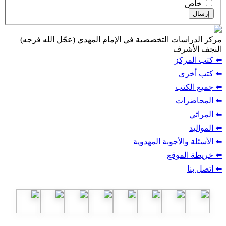
ت التخصصية في الإمام المهدي (عجّل الله فرجه)
ف
ز
ب
أجوبة المهدوية
وقع