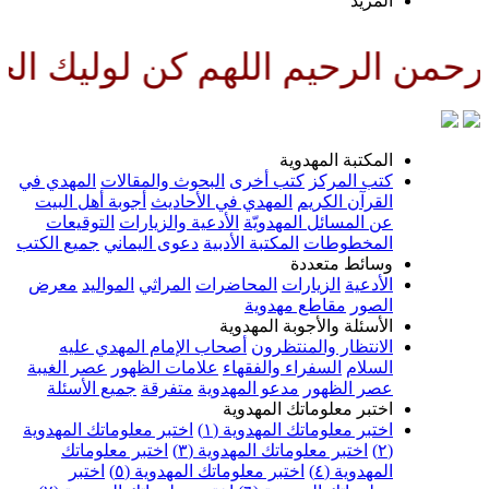
المزيد
حمن الرحيم اللهم كن لوليك الحجة
المكتبة المهدوية
كتب المركز
كتب أخرى
البحوث والمقالات
المهدي في
القرآن الكريم
المهدي في الأحاديث
أجوبة أهل البيت
عن المسائل المهدويّة
الأدعية والزيارات
التوقيعات
المخطوطات
المكتبة الأدبية
دعوى اليماني
جميع الكتب
وسائط متعددة
الأدعية
الزيارات
المحاضرات
المراثي
المواليد
معرض
الصور
مقاطع مهدوية
الأسئلة والأجوبة المهدوية
الانتظار والمنتظرون
أصحاب الإمام المهدي عليه
السلام
السفراء والفقهاء
علامات الظهور
عصر الغيبة
عصر الظهور
مدعو المهدوية
متفرقة
جميع الأسئلة
اختبر معلوماتك المهدوية
اختبر معلوماتك المهدوية (١)
اختبر معلوماتك المهدوية
(٢)
اختبر معلوماتك المهدوية (٣)
اختبر معلوماتك
المهدوية (٤)
اختبر معلوماتك المهدوية (٥)
اختبر