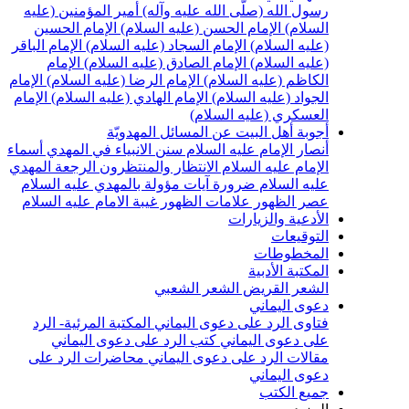
رسول الله (صلّى الله عليه وآله)
أمير المؤمنين (عليه
السلام)
الإمام الحسن (عليه السلام)
الإمام الحسين
(عليه السلام)
الإمام السجاد (عليه السلام)
الإمام الباقر
(عليه السلام)
الإمام الصادق (عليه السلام)
الإمام
الكاظم (عليه السلام)
الإمام الرضا (عليه السلام)
الإمام
الجواد (عليه السلام)
الإمام الهادي (عليه السلام)
الإمام
العسكري (عليه السلام)
أجوبة أهل البيت عن المسائل المهدويّة
أنصار الإمام عليه السلام
سنن الانبياء في المهدي
أسماء
الإمام عليه السلام
الانتظار والمنتظرون
الرجعة
المهدي
عليه السلام ضرورة
آيات مؤولة بالمهدي عليه السلام
عصر الظهور
علامات الظهور
غيبة الامام عليه السلام
الأدعية والزيارات
التوقيعات
المخطوطات
المكتبة الأدبية
الشعر القريض
الشعر الشعبي
دعوى اليماني
فتاوى الرد على دعوى اليماني
المكتبة المرئية- الرد
على دعوى اليماني
كتب الرد على دعوى اليماني
مقالات الرد على دعوى اليماني
محاضرات الرد على
دعوى اليماني
جميع الكتب