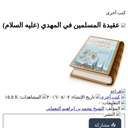
كتب أخرى
عقيدة المسلمين في المهدي (عليه السلام)
كتب أخرى
تاريخ الإنشاء
:
٢٠١٦/٠٨/٠٧
المشاهدات
:
١٥.٥ K
التعليقات
:
٠
المؤلّف
:
الشيخ محمد بن إبراهيم النعماني
النشر:
📤 مشاركة