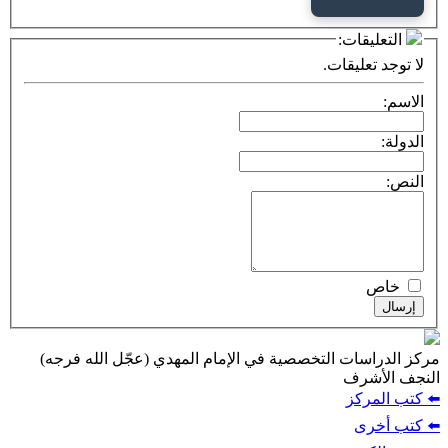
التعليقات:
لا توجد تعليقات.
الاسم:
الدولة:
النص:
خاص
إرسال
مركز الدراسات التخصصية في الإمام المهدي (عجّل الله فرجه)
النجف الأشرف
⬅️ كتب المركز
⬅️ كتب أخرى