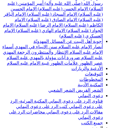
سول الله (صلّى الله عليه وآله)
أمير المؤمنين (عليه
لسلام)
الإمام الحسن (عليه السلام)
الإمام الحسين
عليه السلام)
الإمام السجاد (عليه السلام)
الإمام الباقر
عليه السلام)
الإمام الصادق (عليه السلام)
الإمام
لكاظم (عليه السلام)
الإمام الرضا (عليه السلام)
الإمام
لجواد (عليه السلام)
الإمام الهادي (عليه السلام)
الإمام
لعسكري (عليه السلام)
جوبة أهل البيت عن المسائل المهدويّة
نصار الإمام عليه السلام
سنن الانبياء في المهدي
أسماء
لإمام عليه السلام
الانتظار والمنتظرون
الرجعة
المهدي
ليه السلام ضرورة
آيات مؤولة بالمهدي عليه السلام
صر الظهور
علامات الظهور
غيبة الامام عليه السلام
لأدعية والزيارات
لتوقيعات
لمخطوطات
لمكتبة الأدبية
لشعر القريض
الشعر الشعبي
عوى اليماني
تاوى الرد على دعوى اليماني
المكتبة المرئية- الرد
لى دعوى اليماني
كتب الرد على دعوى اليماني
قالات الرد على دعوى اليماني
محاضرات الرد على
عوى اليماني
ميع الكتب