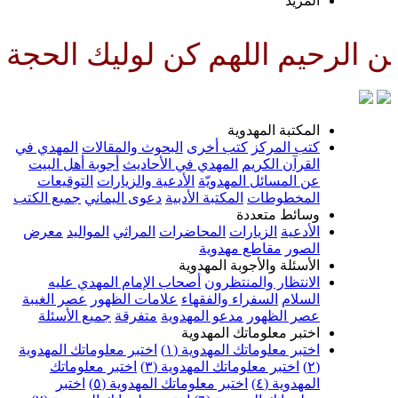
لمزيد
للهم كن لوليك الحجة بن الحسن صل
لمكتبة المهدوية
تب المركز
كتب أخرى
البحوث والمقالات
المهدي في
لقرآن الكريم
المهدي في الأحاديث
أجوبة أهل البيت
ن المسائل المهدويّة
الأدعية والزيارات
التوقيعات
لمخطوطات
المكتبة الأدبية
دعوى اليماني
جميع الكتب
سائط متعددة
لأدعية
الزيارات
المحاضرات
المراثي
المواليد
معرض
لصور
مقاطع مهدوية
لأسئلة والأجوبة المهدوية
لانتظار والمنتظرون
أصحاب الإمام المهدي عليه
لسلام
السفراء والفقهاء
علامات الظهور
عصر الغيبة
صر الظهور
مدعو المهدوية
متفرقة
جميع الأسئلة
ختبر معلوماتك المهدوية
ختبر معلوماتك المهدوية (١)
اختبر معلوماتك المهدوية
اختبر معلوماتك المهدوية (٣)
اختبر معلوماتك
لمهدوية (٤)
اختبر معلوماتك المهدوية (٥)
اختبر