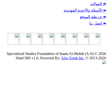
أجوبة المهدوية
وقع
Specialized Studies Foundation of Imam Al-Mahdi
ShiaCMS v1.0, Powered By:
Abo-Torab Inc.