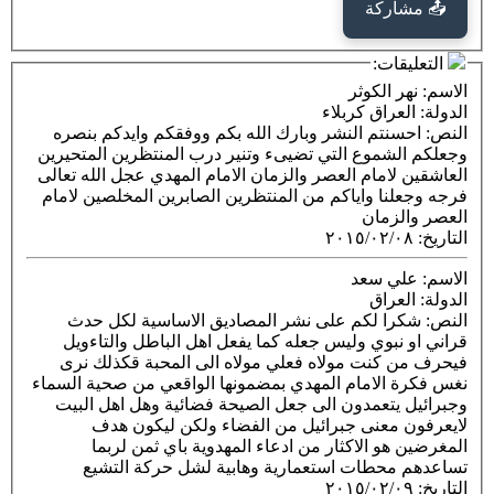
كة
ت:
الكوثر
كربلاء
تم النشر وبارك الله بكم ووفقكم وايدكم بنصره
موع التي تضيىء وتنير درب المنتظرين المتحيرين
مام العصر والزمان الامام المهدي عجل الله تعالى
ا واياكم من المنتظرين الصابرين المخلصين لامام
مان
٢٠١٥/٠٢
 سعد
راق
ا لكم على نشر المصاديق الاساسية لكل حدث
قراني او نبوي وليس جعله كما يفعل اهل الباطل والتاءويل
نت مولاه فعلي مولاه الى المحبة قكذلك نرى
لامام المهدي بمضمونها الواقعي من صحية السماء
تعمدون الى جعل الصيحة فضائية وهل اهل البيت
عنى جبرائيل من الفضاء ولكن ليكون هدف
 الاكثار من ادعاء المهدوية باي ثمن لربما
طات استعمارية وهابية لشل حركة التشيع
٢٠١٥/٠٢