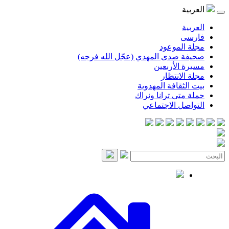
موعود
صدى المهدي (عجّل الله فرجه)
لأربعين
انتظار
قافة المهدوية
ى ترانا ونراك
 الاجتماعي