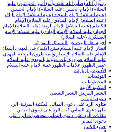
سول الله (صلّى الله عليه وآله)
أمير المؤمنين (عليه
لسلام)
الإمام الحسن (عليه السلام)
الإمام الحسين
عليه السلام)
الإمام السجاد (عليه السلام)
الإمام الباقر
عليه السلام)
الإمام الصادق (عليه السلام)
الإمام
لكاظم (عليه السلام)
الإمام الرضا (عليه السلام)
الإمام
لجواد (عليه السلام)
الإمام الهادي (عليه السلام)
الإمام
لعسكري (عليه السلام)
جوبة أهل البيت عن المسائل المهدويّة
نصار الإمام عليه السلام
سنن الانبياء في المهدي
أسماء
لإمام عليه السلام
الانتظار والمنتظرون
الرجعة
المهدي
ليه السلام ضرورة
آيات مؤولة بالمهدي عليه السلام
صر الظهور
علامات الظهور
غيبة الامام عليه السلام
لأدعية والزيارات
لتوقيعات
لمخطوطات
لمكتبة الأدبية
لشعر القريض
الشعر الشعبي
عوى اليماني
تاوى الرد على دعوى اليماني
المكتبة المرئية- الرد
لى دعوى اليماني
كتب الرد على دعوى اليماني
قالات الرد على دعوى اليماني
محاضرات الرد على
عوى اليماني
ميع الكتب