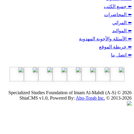
ب
أجوبة المهدوية
وقع
Specialized Studies Foundation of Imam Al-Mahdi
ShiaCMS v1.0, Powered By:
Abo-Torab Inc.