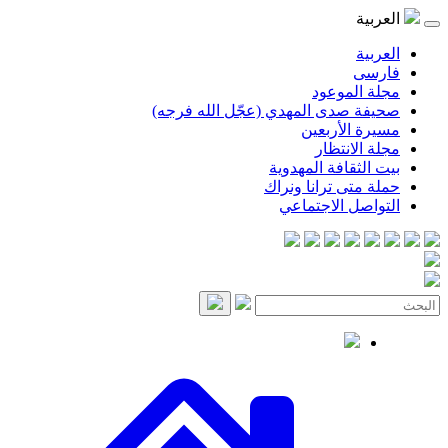
موعود
صدى المهدي (عجّل الله فرجه)
لأربعين
انتظار
قافة المهدوية
ى ترانا ونراك
 الاجتماعي