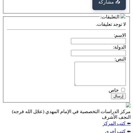
كة
ت:
يقات.
ت التخصصية في الإمام المهدي (عجّل الله فرجه)
ف
ز