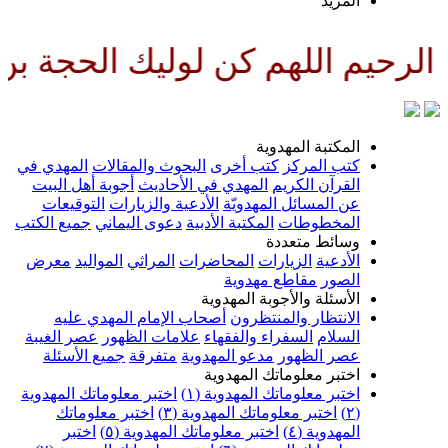
لمزيد
هم كن لوليك الحجة بن الحسن صلو
لمكتبة المهدوية
تب المركز
كتب أخرى
البحوث والمقالات
المهدي في
لقرآن الكريم
المهدي في الأحاديث
أجوبة أهل البيت
ن المسائل المهدويّة
الأدعية والزيارات
التوقيعات
لمخطوطات
المكتبة الأدبية
دعوى اليماني
جميع الكتب
سائط متعددة
لأدعية
الزيارات
المحاضرات
المراثي
المواليد
معرض
لصور
مقاطع مهدوية
لأسئلة والأجوبة المهدوية
لانتظار والمنتظرون
أصحاب الإمام المهدي عليه
لسلام
السفراء والفقهاء
علامات الظهور
عصر الغيبة
صر الظهور
مدعو المهدوية
متفرقة
جميع الأسئلة
ختبر معلوماتك المهدوية
ختبر معلوماتك المهدوية (١)
اختبر معلوماتك المهدوية
اختبر معلوماتك المهدوية (٣)
اختبر معلوماتك
لمهدوية (٤)
اختبر معلوماتك المهدوية (٥)
اختبر