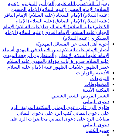
سول الله (صلّى الله عليه وآله)
أمير المؤمنين (عليه
لسلام)
الإمام الحسن (عليه السلام)
الإمام الحسين
عليه السلام)
الإمام السجاد (عليه السلام)
الإمام الباقر
عليه السلام)
الإمام الصادق (عليه السلام)
الإمام
لكاظم (عليه السلام)
الإمام الرضا (عليه السلام)
الإمام
لجواد (عليه السلام)
الإمام الهادي (عليه السلام)
الإمام
لعسكري (عليه السلام)
جوبة أهل البيت عن المسائل المهدويّة
نصار الإمام عليه السلام
سنن الانبياء في المهدي
أسماء
لإمام عليه السلام
الانتظار والمنتظرون
الرجعة
المهدي
ليه السلام ضرورة
آيات مؤولة بالمهدي عليه السلام
صر الظهور
علامات الظهور
غيبة الامام عليه السلام
لأدعية والزيارات
لتوقيعات
لمخطوطات
لمكتبة الأدبية
لشعر القريض
الشعر الشعبي
عوى اليماني
تاوى الرد على دعوى اليماني
المكتبة المرئية- الرد
لى دعوى اليماني
كتب الرد على دعوى اليماني
قالات الرد على دعوى اليماني
محاضرات الرد على
عوى اليماني
ميع الكتب