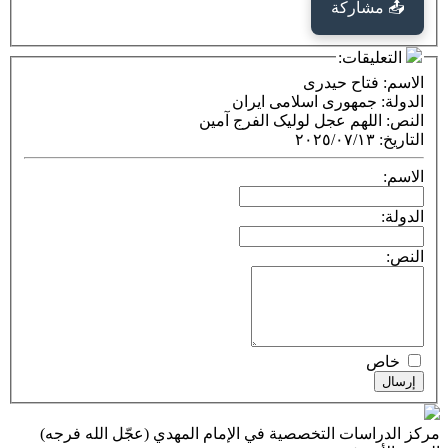
كة
ت:
ح حیدری
وری اسلامی ایران
م عجل لولیک الفرج آمین
٢٠٢٥/٠٧
ت التخصصية في الإمام المهدي (عجّل الله فرجه)