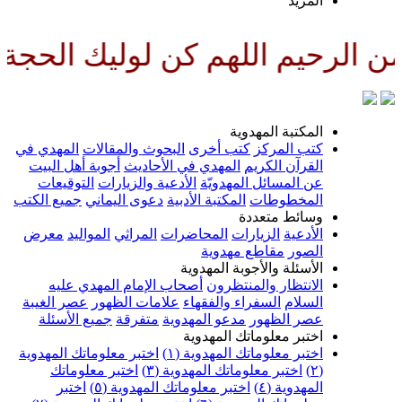
لمزيد
للهم كن لوليك الحجة بن الحسن ص
لمكتبة المهدوية
تب المركز
كتب أخرى
البحوث والمقالات
المهدي في
لقرآن الكريم
المهدي في الأحاديث
أجوبة أهل البيت
ن المسائل المهدويّة
الأدعية والزيارات
التوقيعات
لمخطوطات
المكتبة الأدبية
دعوى اليماني
جميع الكتب
سائط متعددة
لأدعية
الزيارات
المحاضرات
المراثي
المواليد
معرض
لصور
مقاطع مهدوية
لأسئلة والأجوبة المهدوية
لانتظار والمنتظرون
أصحاب الإمام المهدي عليه
لسلام
السفراء والفقهاء
علامات الظهور
عصر الغيبة
صر الظهور
مدعو المهدوية
متفرقة
جميع الأسئلة
ختبر معلوماتك المهدوية
ختبر معلوماتك المهدوية (١)
اختبر معلوماتك المهدوية
اختبر معلوماتك المهدوية (٣)
اختبر معلوماتك
لمهدوية (٤)
اختبر معلوماتك المهدوية (٥)
اختبر