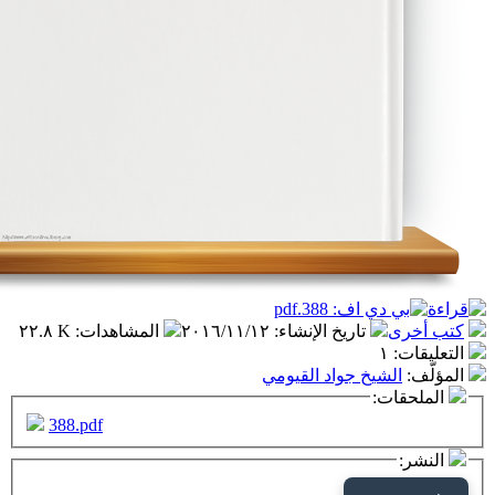
تاريخ الإنشاء
:
٢٠١٦/١١/١٢
المشاهدات
:
٢٢.٨ K
١
شيخ جواد القيومي
ت:
388.pdf