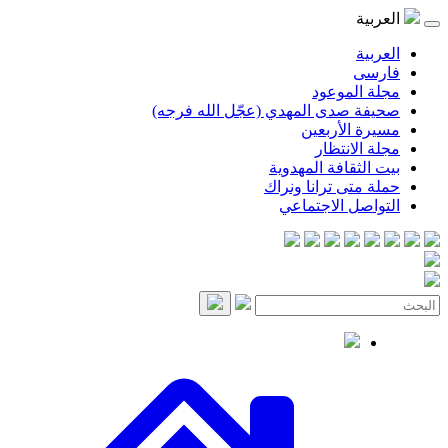
موعود
صدى المهدي (عجّل الله فرجه)
لأربعين
انتظار
قافة المهدوية
ى ترانا ونراك
 الاجتماعي