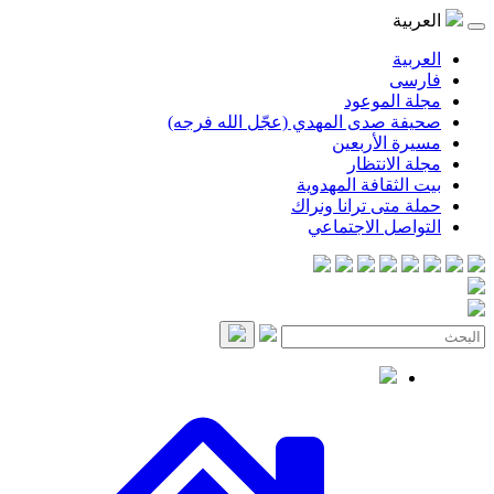
موعود
صدى المهدي (عجّل الله فرجه)
لأربعين
انتظار
قافة المهدوية
ى ترانا ونراك
 الاجتماعي