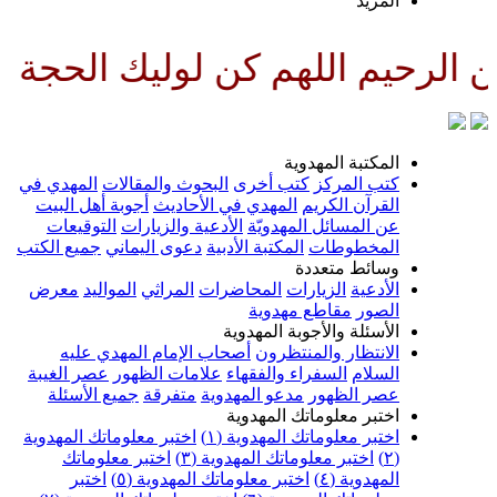
لمزيد
لهم كن لوليك الحجة بن الحسن صل
لمكتبة المهدوية
تب المركز
كتب أخرى
البحوث والمقالات
المهدي في
لقرآن الكريم
المهدي في الأحاديث
أجوبة أهل البيت
ن المسائل المهدويّة
الأدعية والزيارات
التوقيعات
لمخطوطات
المكتبة الأدبية
دعوى اليماني
جميع الكتب
سائط متعددة
لأدعية
الزيارات
المحاضرات
المراثي
المواليد
معرض
لصور
مقاطع مهدوية
لأسئلة والأجوبة المهدوية
لانتظار والمنتظرون
أصحاب الإمام المهدي عليه
لسلام
السفراء والفقهاء
علامات الظهور
عصر الغيبة
صر الظهور
مدعو المهدوية
متفرقة
جميع الأسئلة
ختبر معلوماتك المهدوية
ختبر معلوماتك المهدوية (١)
اختبر معلوماتك المهدوية
اختبر معلوماتك المهدوية (٣)
اختبر معلوماتك
لمهدوية (٤)
اختبر معلوماتك المهدوية (٥)
اختبر