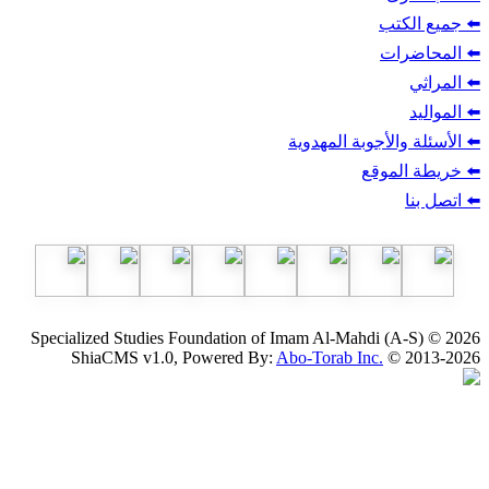
ب
أجوبة المهدوية
وقع
Specialized Studies Foundation of Imam Al-Mahdi
ShiaCMS v1.0, Powered By:
Abo-Torab Inc.