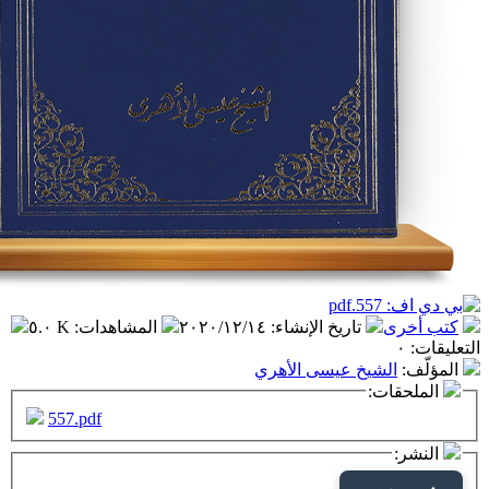
تاريخ الإنشاء
:
٢٠٢٠/١٢/١٤
المشاهدات
:
٥.٠ K
شيخ عيسى الأهري
ت:
557.pdf