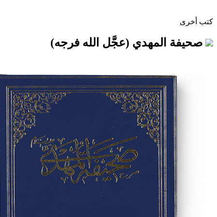
لمهدي (عجَّل الله فرجه)