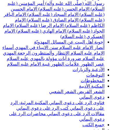
سول الله (صلّى الله عليه وآله)
أمير المؤمنين (عليه
لسلام)
الإمام الحسن (عليه السلام)
الإمام الحسين
عليه السلام)
الإمام السجاد (عليه السلام)
الإمام الباقر
عليه السلام)
الإمام الصادق (عليه السلام)
الإمام
لكاظم (عليه السلام)
الإمام الرضا (عليه السلام)
الإمام
لجواد (عليه السلام)
الإمام الهادي (عليه السلام)
الإمام
لعسكري (عليه السلام)
جوبة أهل البيت عن المسائل المهدويّة
نصار الإمام عليه السلام
سنن الانبياء في المهدي
أسماء
لإمام عليه السلام
الانتظار والمنتظرون
الرجعة
المهدي
ليه السلام ضرورة
آيات مؤولة بالمهدي عليه السلام
صر الظهور
علامات الظهور
غيبة الامام عليه السلام
لأدعية والزيارات
لتوقيعات
لمخطوطات
لمكتبة الأدبية
لشعر القريض
الشعر الشعبي
عوى اليماني
تاوى الرد على دعوى اليماني
المكتبة المرئية- الرد
لى دعوى اليماني
كتب الرد على دعوى اليماني
قالات الرد على دعوى اليماني
محاضرات الرد على
عوى اليماني
ميع الكتب