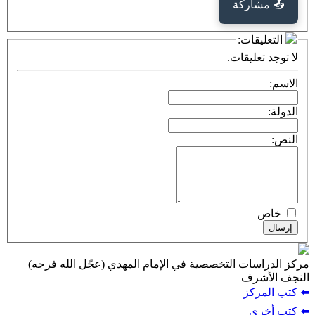
كة
ت:
يقات.
ت التخصصية في الإمام المهدي (عجّل الله فرجه)
ف
ز