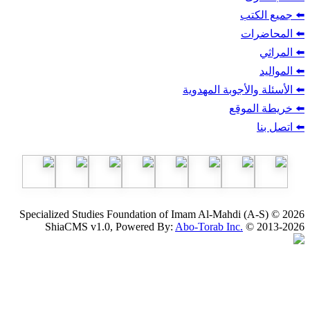
ب
أجوبة المهدوية
وقع
Specialized Studies Foundation of Imam Al-Mahdi
ShiaCMS v1.0, Powered By:
Abo-Torab Inc.