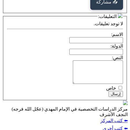
كة
ت:
يقات.
ت التخصصية في الإمام المهدي (عجّل الله فرجه)
ف
ز