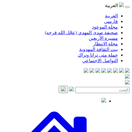
موعود
صدى المهدي (عجّل الله فرجه)
لأربعين
انتظار
قافة المهدوية
ى ترانا ونراك
 الاجتماعي