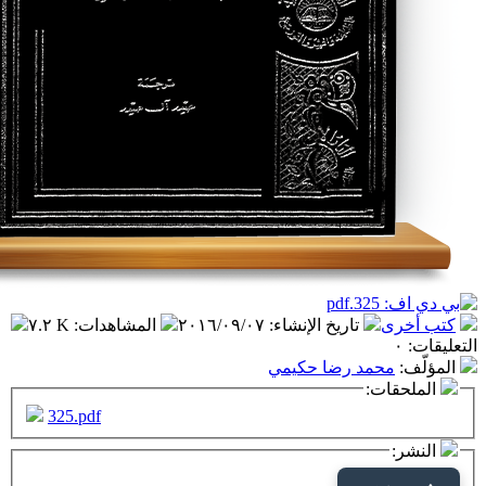
تاريخ الإنشاء
:
٢٠١٦/٠٩/٠٧
المشاهدات
:
٧.٢ K
مد رضا حكيمي
ت:
325.pdf