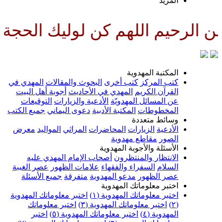
لمزيد
اللهم كن لوليك الحجة بن الحسن 
لمكتبة المهدوية
تب المركز
كتب أخرى
البحوث والمقالات
المهدي في
لقرآن الكريم
المهدي في الأحاديث
أجوبة أهل البيت
ن المسائل المهدويّة
الأدعية والزيارات
التوقيعات
لمخطوطات
المكتبة الأدبية
دعوى اليماني
جميع الكتب
سائط متعددة
لأدعية
الزيارات
المحاضرات
المراثي
المواليد
معرض
لصور
مقاطع مهدوية
لأسئلة والأجوبة المهدوية
لانتظار والمنتظرون
أصحاب الإمام المهدي عليه
لسلام
السفراء والفقهاء
علامات الظهور
عصر الغيبة
صر الظهور
مدعو المهدوية
متفرقة
جميع الأسئلة
ختبر معلوماتك المهدوية
ختبر معلوماتك المهدوية (١)
اختبر معلوماتك المهدوية
اختبر معلوماتك المهدوية (٣)
اختبر معلوماتك
لمهدوية (٤)
اختبر معلوماتك المهدوية (٥)
اختبر