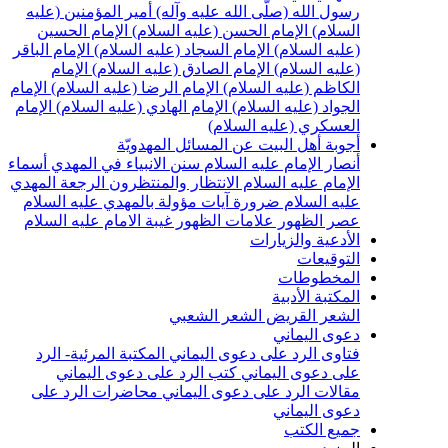
سول الله (صلّى الله عليه وآله)
أمير المؤمنين (عليه
لسلام)
الإمام الحسن (عليه السلام)
الإمام الحسين
عليه السلام)
الإمام السجاد (عليه السلام)
الإمام الباقر
عليه السلام)
الإمام الصادق (عليه السلام)
الإمام
لكاظم (عليه السلام)
الإمام الرضا (عليه السلام)
الإمام
لجواد (عليه السلام)
الإمام الهادي (عليه السلام)
الإمام
لعسكري (عليه السلام)
جوبة أهل البيت عن المسائل المهدويّة
نصار الإمام عليه السلام
سنن الانبياء في المهدي
أسماء
لإمام عليه السلام
الانتظار والمنتظرون
الرجعة
المهدي
ليه السلام ضرورة
آيات مؤولة بالمهدي عليه السلام
صر الظهور
علامات الظهور
غيبة الامام عليه السلام
لأدعية والزيارات
لتوقيعات
لمخطوطات
لمكتبة الأدبية
لشعر القريض
الشعر الشعبي
عوى اليماني
تاوى الرد على دعوى اليماني
المكتبة المرئية- الرد
لى دعوى اليماني
كتب الرد على دعوى اليماني
قالات الرد على دعوى اليماني
محاضرات الرد على
عوى اليماني
ميع الكتب