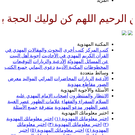
لمزيد
لهم كن لوليك الحجة بن الحسن صل
لمكتبة المهدوية
تب المركز
كتب أخرى
البحوث والمقالات
المهدي في
لقرآن الكريم
المهدي في الأحاديث
أجوبة أهل البيت
ن المسائل المهدويّة
الأدعية والزيارات
التوقيعات
لمخطوطات
المكتبة الأدبية
دعوى اليماني
جميع الكتب
سائط متعددة
لأدعية
الزيارات
المحاضرات
المراثي
المواليد
معرض
لصور
مقاطع مهدوية
لأسئلة والأجوبة المهدوية
لانتظار والمنتظرون
أصحاب الإمام المهدي عليه
لسلام
السفراء والفقهاء
علامات الظهور
عصر الغيبة
صر الظهور
مدعو المهدوية
متفرقة
جميع الأسئلة
ختبر معلوماتك المهدوية
ختبر معلوماتك المهدوية (١)
اختبر معلوماتك المهدوية
اختبر معلوماتك المهدوية (٣)
اختبر معلوماتك
لمهدوية (٤)
اختبر معلوماتك المهدوية (٥)
اختبر