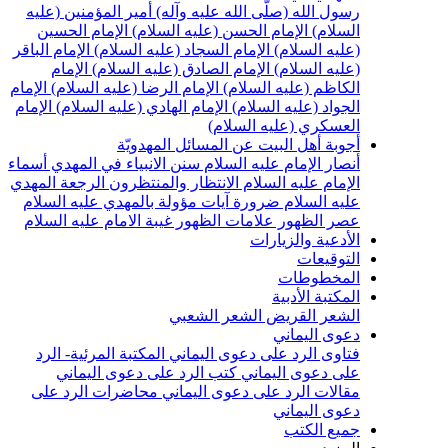
سول الله (صلّى الله عليه وآله)
أمير المؤمنين (عليه
لسلام)
الإمام الحسن (عليه السلام)
الإمام الحسين
عليه السلام)
الإمام السجاد (عليه السلام)
الإمام الباقر
عليه السلام)
الإمام الصادق (عليه السلام)
الإمام
لكاظم (عليه السلام)
الإمام الرضا (عليه السلام)
الإمام
لجواد (عليه السلام)
الإمام الهادي (عليه السلام)
الإمام
لعسكري (عليه السلام)
جوبة أهل البيت عن المسائل المهدويّة
نصار الإمام عليه السلام
سنن الانبياء في المهدي
أسماء
لإمام عليه السلام
الانتظار والمنتظرون
الرجعة
المهدي
ليه السلام ضرورة
آيات مؤولة بالمهدي عليه السلام
صر الظهور
علامات الظهور
غيبة الامام عليه السلام
لأدعية والزيارات
لتوقيعات
لمخطوطات
لمكتبة الأدبية
لشعر القريض
الشعر الشعبي
عوى اليماني
تاوى الرد على دعوى اليماني
المكتبة المرئية- الرد
لى دعوى اليماني
كتب الرد على دعوى اليماني
قالات الرد على دعوى اليماني
محاضرات الرد على
عوى اليماني
ميع الكتب