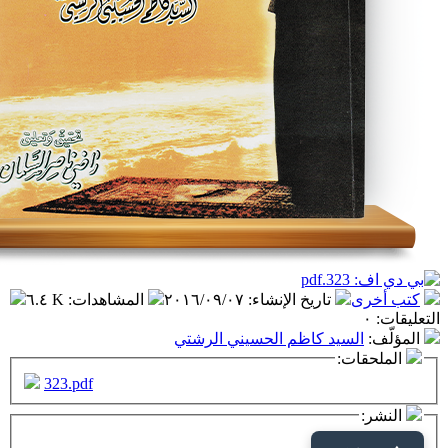
تاريخ الإنشاء
:
٢٠١٦/٠٩/٠٧
المشاهدات
:
٦.٤ K
سيد كاظم الحسيني الرشتي
ت:
323.pdf