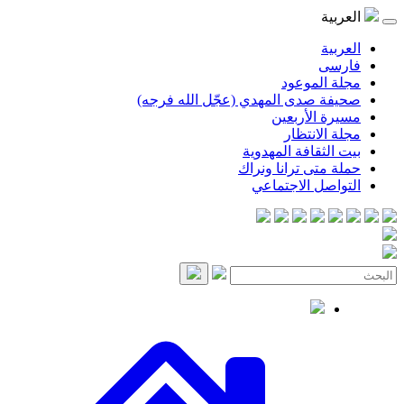
موعود
صدى المهدي (عجّل الله فرجه)
لأربعين
انتظار
قافة المهدوية
ى ترانا ونراك
 الاجتماعي