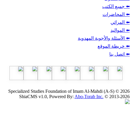
ب
أجوبة المهدوية
وقع
Specialized Studies Foundation of Imam Al-Mahdi
ShiaCMS v1.0, Powered By:
Abo-Torab Inc.