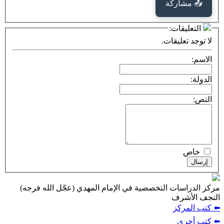
كة
ت:
يقات.
ت التخصصية في الإمام المهدي (عجّل الله فرجه)
ف
ز