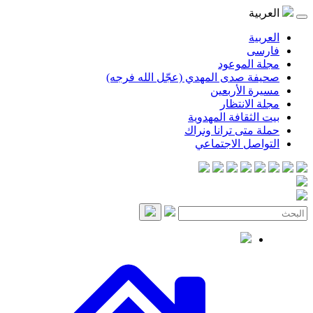
موعود
صدى المهدي (عجّل الله فرجه)
لأربعين
انتظار
قافة المهدوية
ى ترانا ونراك
 الاجتماعي