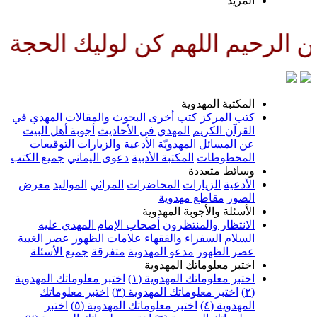
لمزيد
للهم كن لوليك الحجة بن الحسن صل
لمكتبة المهدوية
تب المركز
كتب أخرى
البحوث والمقالات
المهدي في
لقرآن الكريم
المهدي في الأحاديث
أجوبة أهل البيت
ن المسائل المهدويّة
الأدعية والزيارات
التوقيعات
لمخطوطات
المكتبة الأدبية
دعوى اليماني
جميع الكتب
سائط متعددة
لأدعية
الزيارات
المحاضرات
المراثي
المواليد
معرض
لصور
مقاطع مهدوية
لأسئلة والأجوبة المهدوية
لانتظار والمنتظرون
أصحاب الإمام المهدي عليه
لسلام
السفراء والفقهاء
علامات الظهور
عصر الغيبة
صر الظهور
مدعو المهدوية
متفرقة
جميع الأسئلة
ختبر معلوماتك المهدوية
ختبر معلوماتك المهدوية (١)
اختبر معلوماتك المهدوية
اختبر معلوماتك المهدوية (٣)
اختبر معلوماتك
لمهدوية (٤)
اختبر معلوماتك المهدوية (٥)
اختبر