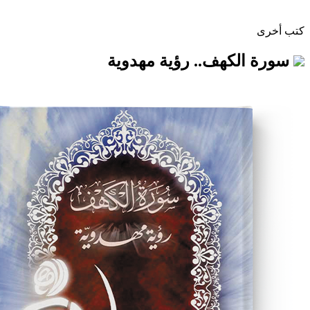
كهف.. رؤية مهدوية