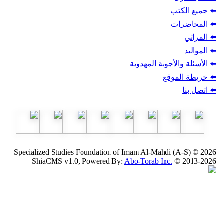
ب
أجوبة المهدوية
وقع
Specialized Studies Foundation of Imam Al-Mahdi
ShiaCMS v1.0, Powered By:
Abo-Torab Inc.