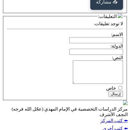
كة
ت:
يقات.
ت التخصصية في الإمام المهدي (عجّل الله فرجه)
ف
ز