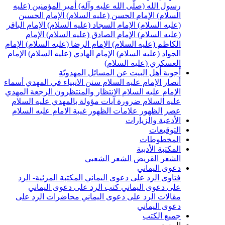
سول الله (صلّى الله عليه وآله)
أمير المؤمنين (عليه
لسلام)
الإمام الحسن (عليه السلام)
الإمام الحسين
عليه السلام)
الإمام السجاد (عليه السلام)
الإمام الباقر
عليه السلام)
الإمام الصادق (عليه السلام)
الإمام
لكاظم (عليه السلام)
الإمام الرضا (عليه السلام)
الإمام
لجواد (عليه السلام)
الإمام الهادي (عليه السلام)
الإمام
لعسكري (عليه السلام)
جوبة أهل البيت عن المسائل المهدويّة
نصار الإمام عليه السلام
سنن الانبياء في المهدي
أسماء
لإمام عليه السلام
الانتظار والمنتظرون
الرجعة
المهدي
ليه السلام ضرورة
آيات مؤولة بالمهدي عليه السلام
صر الظهور
علامات الظهور
غيبة الامام عليه السلام
لأدعية والزيارات
لتوقيعات
لمخطوطات
لمكتبة الأدبية
لشعر القريض
الشعر الشعبي
عوى اليماني
تاوى الرد على دعوى اليماني
المكتبة المرئية- الرد
لى دعوى اليماني
كتب الرد على دعوى اليماني
قالات الرد على دعوى اليماني
محاضرات الرد على
عوى اليماني
ميع الكتب