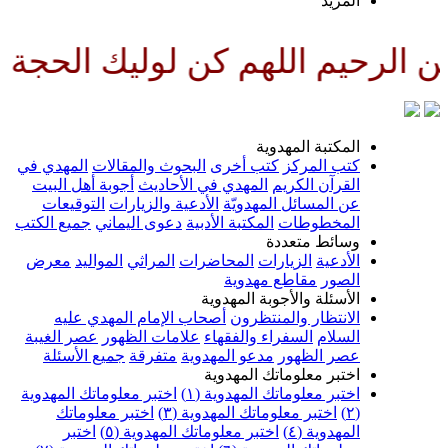
لمزيد
للهم كن لوليك الحجة بن الحسن صل
لمكتبة المهدوية
تب المركز
كتب أخرى
البحوث والمقالات
المهدي في
لقرآن الكريم
المهدي في الأحاديث
أجوبة أهل البيت
ن المسائل المهدويّة
الأدعية والزيارات
التوقيعات
لمخطوطات
المكتبة الأدبية
دعوى اليماني
جميع الكتب
سائط متعددة
لأدعية
الزيارات
المحاضرات
المراثي
المواليد
معرض
لصور
مقاطع مهدوية
لأسئلة والأجوبة المهدوية
لانتظار والمنتظرون
أصحاب الإمام المهدي عليه
لسلام
السفراء والفقهاء
علامات الظهور
عصر الغيبة
صر الظهور
مدعو المهدوية
متفرقة
جميع الأسئلة
ختبر معلوماتك المهدوية
ختبر معلوماتك المهدوية (١)
اختبر معلوماتك المهدوية
اختبر معلوماتك المهدوية (٣)
اختبر معلوماتك
لمهدوية (٤)
اختبر معلوماتك المهدوية (٥)
اختبر