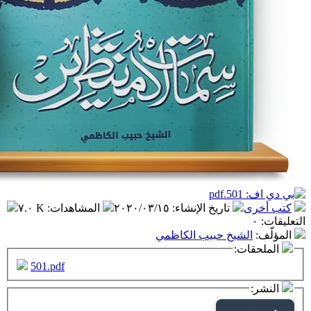
تاريخ الإنشاء
:
٢٠٢٠/٠٣/١٥
المشاهدات
:
٧.٠ K
شيخ حبيب الكاظمي
ت:
501.pdf