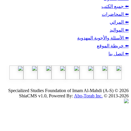
ب
أجوبة المهدوية
وقع
Specialized Studies Foundation of Imam Al-Mahdi
ShiaCMS v1.0, Powered By:
Abo-Torab Inc.