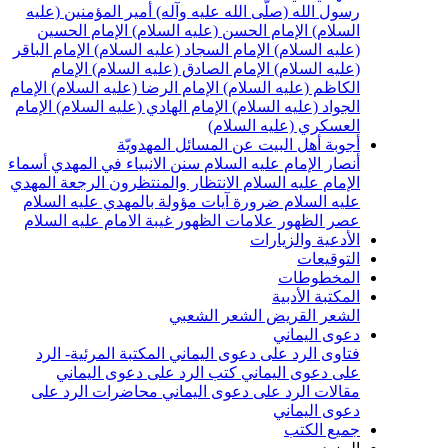
سول الله (صلّى الله عليه وآله)
أمير المؤمنين (عليه
لسلام)
الإمام الحسن (عليه السلام)
الإمام الحسين
عليه السلام)
الإمام السجاد (عليه السلام)
الإمام الباقر
عليه السلام)
الإمام الصادق (عليه السلام)
الإمام
لكاظم (عليه السلام)
الإمام الرضا (عليه السلام)
الإمام
لجواد (عليه السلام)
الإمام الهادي (عليه السلام)
الإمام
لعسكري (عليه السلام)
جوبة أهل البيت عن المسائل المهدويّة
نصار الإمام عليه السلام
سنن الانبياء في المهدي
أسماء
لإمام عليه السلام
الانتظار والمنتظرون
الرجعة
المهدي
ليه السلام ضرورة
آيات مؤولة بالمهدي عليه السلام
صر الظهور
علامات الظهور
غيبة الامام عليه السلام
لأدعية والزيارات
لتوقيعات
لمخطوطات
لمكتبة الأدبية
لشعر القريض
الشعر الشعبي
عوى اليماني
تاوى الرد على دعوى اليماني
المكتبة المرئية- الرد
لى دعوى اليماني
كتب الرد على دعوى اليماني
قالات الرد على دعوى اليماني
محاضرات الرد على
عوى اليماني
ميع الكتب