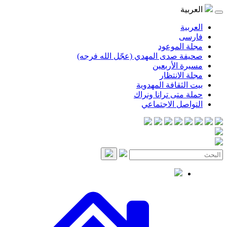
موعود
صدى المهدي (عجّل الله فرجه)
لأربعين
انتظار
قافة المهدوية
ى ترانا ونراك
 الاجتماعي