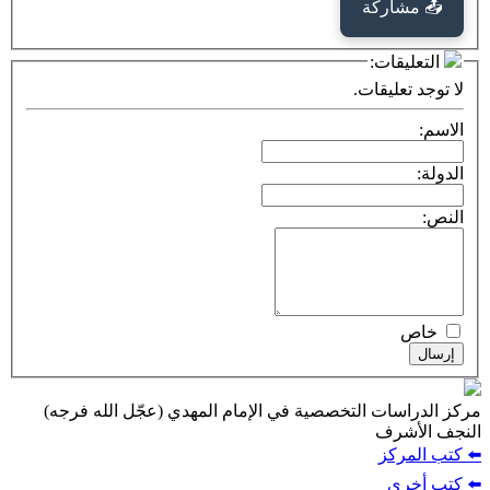
كة
ت:
يقات.
ت التخصصية في الإمام المهدي (عجّل الله فرجه)
ف
ز