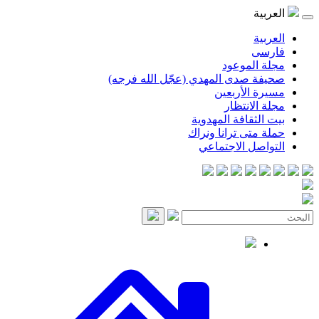
موعود
صدى المهدي (عجّل الله فرجه)
لأربعين
انتظار
قافة المهدوية
ى ترانا ونراك
 الاجتماعي