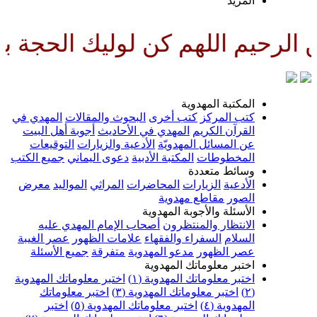
لمزيد
لهم كن لوليك الحجة بن الحسن صل
لمكتبة المهدوية
تب المركز
كتب أخرى
البحوث والمقالات
المهدي في
لقرآن الكريم
المهدي في الأحاديث
أجوبة أهل البيت
ن المسائل المهدويّة
الأدعية والزيارات
التوقيعات
لمخطوطات
المكتبة الأدبية
دعوى اليماني
جميع الكتب
سائط متعددة
لأدعية
الزيارات
المحاضرات
المراثي
المواليد
معرض
لصور
مقاطع مهدوية
لأسئلة والأجوبة المهدوية
لانتظار والمنتظرون
أصحاب الإمام المهدي عليه
لسلام
السفراء والفقهاء
علامات الظهور
عصر الغيبة
صر الظهور
مدعو المهدوية
متفرقة
جميع الأسئلة
ختبر معلوماتك المهدوية
ختبر معلوماتك المهدوية (١)
اختبر معلوماتك المهدوية
اختبر معلوماتك المهدوية (٣)
اختبر معلوماتك
لمهدوية (٤)
اختبر معلوماتك المهدوية (٥)
اختبر