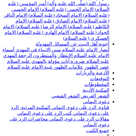
سول الله (صلّى الله عليه وآله)
أمير المؤمنين (عليه
لسلام)
الإمام الحسن (عليه السلام)
الإمام الحسين
عليه السلام)
الإمام السجاد (عليه السلام)
الإمام الباقر
عليه السلام)
الإمام الصادق (عليه السلام)
الإمام
لكاظم (عليه السلام)
الإمام الرضا (عليه السلام)
الإمام
لجواد (عليه السلام)
الإمام الهادي (عليه السلام)
الإمام
لعسكري (عليه السلام)
جوبة أهل البيت عن المسائل المهدويّة
نصار الإمام عليه السلام
سنن الانبياء في المهدي
أسماء
لإمام عليه السلام
الانتظار والمنتظرون
الرجعة
المهدي
ليه السلام ضرورة
آيات مؤولة بالمهدي عليه السلام
صر الظهور
علامات الظهور
غيبة الامام عليه السلام
لأدعية والزيارات
لتوقيعات
لمخطوطات
لمكتبة الأدبية
لشعر القريض
الشعر الشعبي
عوى اليماني
تاوى الرد على دعوى اليماني
المكتبة المرئية- الرد
لى دعوى اليماني
كتب الرد على دعوى اليماني
قالات الرد على دعوى اليماني
محاضرات الرد على
عوى اليماني
ميع الكتب