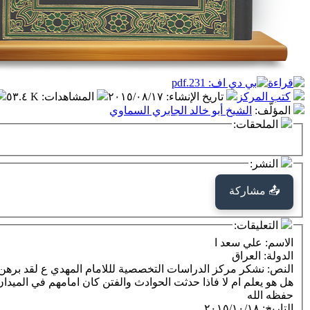
كتب المركز
تاريخ الإنشاء
:
٢٠١٥/٠٨/١٧
المشاهدات
:
٥٣.٤ K
المؤلّف
:
الشيخ أبو خالد الجابري السماوي
الملحقات:
النشر:
📤 مشاركة
التعليقات:
الاسم
: علي سعد ا
الدولة
: العراق
النص
: نشكر مركز الدراسات التخصصية لللامام المهدي ع لقد برهن
هل هو يعلم ام لا فاذا حدثت الحوادث والفتن كان امامهم في الميدا
حفظه الله
التاريخ
:
٢٠١٥/١٠/١٨