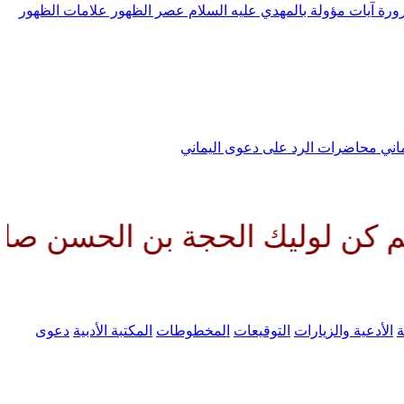
رورة
آيات مؤولة بالمهدي عليه السلام
عصر الظهور
علامات الظهور
ماني
محاضرات الرد على دعوى اليماني
 الحجة بن الحسن صلواتك عليه وع
ة
الأدعية والزيارات
التوقيعات
المخطوطات
المكتبة الأدبية
دعوى