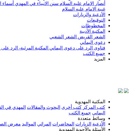
أنصار الإمام عليه السلام
سنن الانبياء في المهدي
أسماء ا
غيبة الامام عليه السلام
الأدعية والزيارات
التوقيعات
المخطوطات
المكتبة الأدبية
الشعر القريض
الشعر الشعبي
دعوى اليماني
فتاوى الرد على دعوى اليماني
المكتبة المرئية- الرد على
جميع الكتب
المزيد
بسم ال
المكتبة المهدوية
كتب المركز
كتب أخرى
البحوث والمقالات
المهدي في الق
اليماني
جميع الكتب
وسائط متعددة
الأدعية
الزيارات
المحاضرات
المراثي
المواليد
معرض الصو
الأسئلة والأجوبة المهدوية