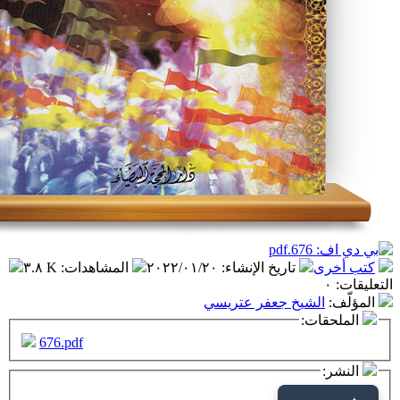
تاريخ الإنشاء
:
٢٠٢٢/٠١/٢٠
المشاهدات
:
٣.٨ K
شيخ جعفر عتريسي
ت:
676.pdf