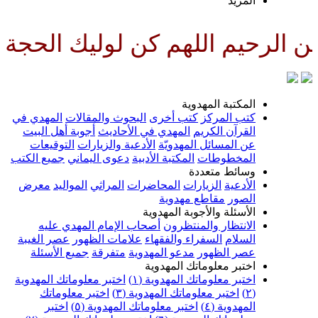
لمزيد
للهم كن لوليك الحجة بن الحسن ص
لمكتبة المهدوية
تب المركز
كتب أخرى
البحوث والمقالات
المهدي في
لقرآن الكريم
المهدي في الأحاديث
أجوبة أهل البيت
ن المسائل المهدويّة
الأدعية والزيارات
التوقيعات
لمخطوطات
المكتبة الأدبية
دعوى اليماني
جميع الكتب
سائط متعددة
لأدعية
الزيارات
المحاضرات
المراثي
المواليد
معرض
لصور
مقاطع مهدوية
لأسئلة والأجوبة المهدوية
لانتظار والمنتظرون
أصحاب الإمام المهدي عليه
لسلام
السفراء والفقهاء
علامات الظهور
عصر الغيبة
صر الظهور
مدعو المهدوية
متفرقة
جميع الأسئلة
ختبر معلوماتك المهدوية
ختبر معلوماتك المهدوية (١)
اختبر معلوماتك المهدوية
اختبر معلوماتك المهدوية (٣)
اختبر معلوماتك
لمهدوية (٤)
اختبر معلوماتك المهدوية (٥)
اختبر