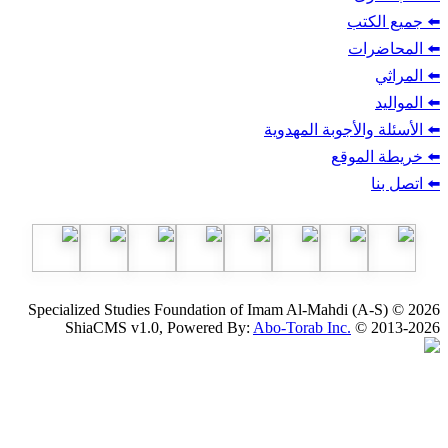
ب
أجوبة المهدوية
وقع
Specialized Studies Foundation of Imam Al-Mahdi
ShiaCMS v1.0, Powered By:
Abo-Torab Inc.