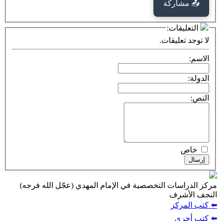
كة
ت:
يقات.
ت التخصصية في الإمام المهدي (عجّل الله فرجه)
ف
ز