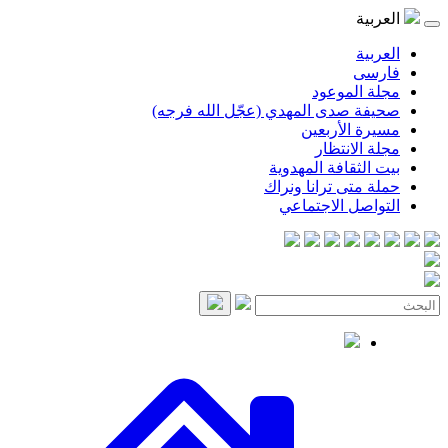
موعود
صدى المهدي (عجّل الله فرجه)
لأربعين
انتظار
قافة المهدوية
ى ترانا ونراك
 الاجتماعي