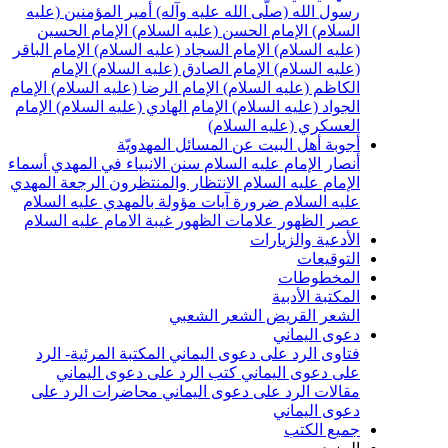
سول الله (صلّى الله عليه وآله)
أمير المؤمنين (عليه
لسلام)
الإمام الحسن (عليه السلام)
الإمام الحسين
عليه السلام)
الإمام السجاد (عليه السلام)
الإمام الباقر
عليه السلام)
الإمام الصادق (عليه السلام)
الإمام
لكاظم (عليه السلام)
الإمام الرضا (عليه السلام)
الإمام
لجواد (عليه السلام)
الإمام الهادي (عليه السلام)
الإمام
لعسكري (عليه السلام)
جوبة أهل البيت عن المسائل المهدويّة
نصار الإمام عليه السلام
سنن الانبياء في المهدي
أسماء
لإمام عليه السلام
الانتظار والمنتظرون
الرجعة
المهدي
ليه السلام ضرورة
آيات مؤولة بالمهدي عليه السلام
صر الظهور
علامات الظهور
غيبة الامام عليه السلام
لأدعية والزيارات
لتوقيعات
لمخطوطات
لمكتبة الأدبية
لشعر القريض
الشعر الشعبي
عوى اليماني
تاوى الرد على دعوى اليماني
المكتبة المرئية- الرد
لى دعوى اليماني
كتب الرد على دعوى اليماني
قالات الرد على دعوى اليماني
محاضرات الرد على
عوى اليماني
ميع الكتب