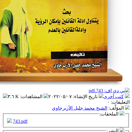
تاريخ الإنشاء
:
٢٠٢٢/٠٥/٠٧
المشاهدات
:
٣.٦ K
شيخ محمد جليل الأزيرجاوي
ت:
743.pdf