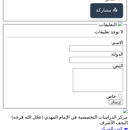
كة
ت:
يقات.
ت التخصصية في الإمام المهدي (عجّل الله فرجه)
ف
ز