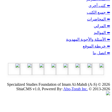
ب
أجوبة المهدوية
وقع
Specialized Studies Foundation of Imam Al-Mahdi
ShiaCMS v1.0, Powered By:
Abo-Torab Inc.