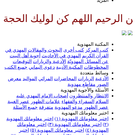
لمزيد
لهم كن لوليك الحجة بن الحسن صل
لمكتبة المهدوية
تب المركز
كتب أخرى
البحوث والمقالات
المهدي في
لقرآن الكريم
المهدي في الأحاديث
أجوبة أهل البيت
ن المسائل المهدويّة
الأدعية والزيارات
التوقيعات
لمخطوطات
المكتبة الأدبية
دعوى اليماني
جميع الكتب
سائط متعددة
لأدعية
الزيارات
المحاضرات
المراثي
المواليد
معرض
لصور
مقاطع مهدوية
لأسئلة والأجوبة المهدوية
لانتظار والمنتظرون
أصحاب الإمام المهدي عليه
لسلام
السفراء والفقهاء
علامات الظهور
عصر الغيبة
صر الظهور
مدعو المهدوية
متفرقة
جميع الأسئلة
ختبر معلوماتك المهدوية
ختبر معلوماتك المهدوية (١)
اختبر معلوماتك المهدوية
اختبر معلوماتك المهدوية (٣)
اختبر معلوماتك
لمهدوية (٤)
اختبر معلوماتك المهدوية (٥)
اختبر