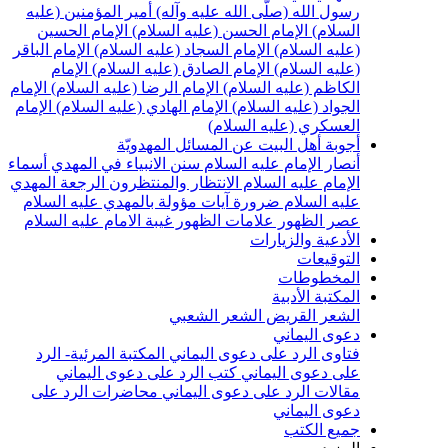
سول الله (صلّى الله عليه وآله)
أمير المؤمنين (عليه
لسلام)
الإمام الحسن (عليه السلام)
الإمام الحسين
عليه السلام)
الإمام السجاد (عليه السلام)
الإمام الباقر
عليه السلام)
الإمام الصادق (عليه السلام)
الإمام
لكاظم (عليه السلام)
الإمام الرضا (عليه السلام)
الإمام
لجواد (عليه السلام)
الإمام الهادي (عليه السلام)
الإمام
لعسكري (عليه السلام)
جوبة أهل البيت عن المسائل المهدويّة
نصار الإمام عليه السلام
سنن الانبياء في المهدي
أسماء
لإمام عليه السلام
الانتظار والمنتظرون
الرجعة
المهدي
ليه السلام ضرورة
آيات مؤولة بالمهدي عليه السلام
صر الظهور
علامات الظهور
غيبة الامام عليه السلام
لأدعية والزيارات
لتوقيعات
لمخطوطات
لمكتبة الأدبية
لشعر القريض
الشعر الشعبي
عوى اليماني
تاوى الرد على دعوى اليماني
المكتبة المرئية- الرد
لى دعوى اليماني
كتب الرد على دعوى اليماني
قالات الرد على دعوى اليماني
محاضرات الرد على
عوى اليماني
ميع الكتب