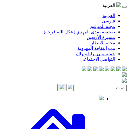
موعود
صدى المهدي (عجّل الله فرجه)
لأربعين
انتظار
قافة المهدوية
ى ترانا ونراك
 الاجتماعي