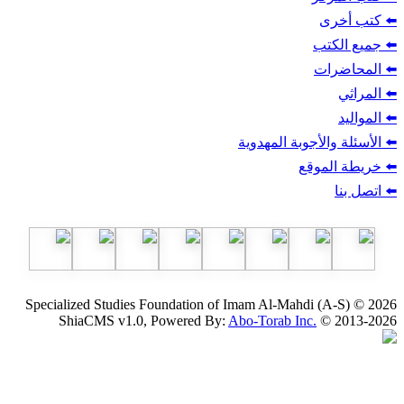
ب
أجوبة المهدوية
وقع
Specialized Studies Foundation of Imam Al-Mahdi
ShiaCMS v1.0, Powered By:
Abo-Torab Inc.