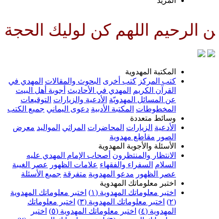
لمزيد
للهم كن لوليك الحجة بن الحسن صل
لمكتبة المهدوية
تب المركز
كتب أخرى
البحوث والمقالات
المهدي في
لقرآن الكريم
المهدي في الأحاديث
أجوبة أهل البيت
ن المسائل المهدويّة
الأدعية والزيارات
التوقيعات
لمخطوطات
المكتبة الأدبية
دعوى اليماني
جميع الكتب
سائط متعددة
لأدعية
الزيارات
المحاضرات
المراثي
المواليد
معرض
لصور
مقاطع مهدوية
لأسئلة والأجوبة المهدوية
لانتظار والمنتظرون
أصحاب الإمام المهدي عليه
لسلام
السفراء والفقهاء
علامات الظهور
عصر الغيبة
صر الظهور
مدعو المهدوية
متفرقة
جميع الأسئلة
ختبر معلوماتك المهدوية
ختبر معلوماتك المهدوية (١)
اختبر معلوماتك المهدوية
اختبر معلوماتك المهدوية (٣)
اختبر معلوماتك
لمهدوية (٤)
اختبر معلوماتك المهدوية (٥)
اختبر