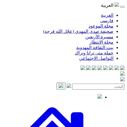
موعود
صدى المهدي (عجّل الله فرجه)
لأربعين
انتظار
قافة المهدوية
ى ترانا ونراك
 الاجتماعي