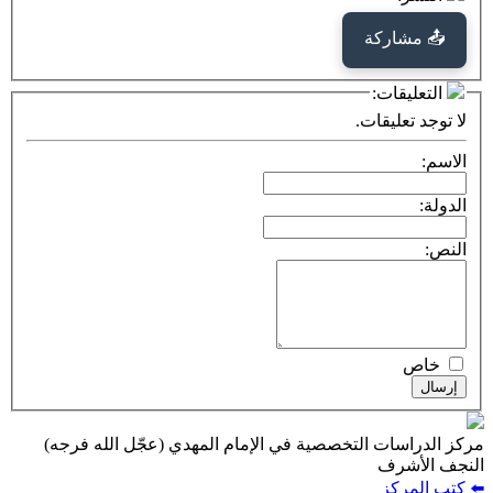
كة
ت:
يقات.
ت التخصصية في الإمام المهدي (عجّل الله فرجه)
ف
ز