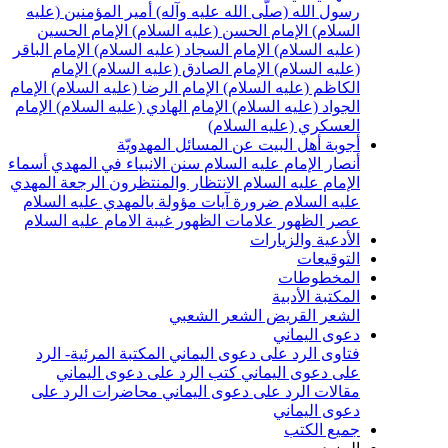
سول الله (صلّى الله عليه وآله)
أمير المؤمنين (عليه
لسلام)
الإمام الحسن (عليه السلام)
الإمام الحسين
عليه السلام)
الإمام السجاد (عليه السلام)
الإمام الباقر
عليه السلام)
الإمام الصادق (عليه السلام)
الإمام
لكاظم (عليه السلام)
الإمام الرضا (عليه السلام)
الإمام
لجواد (عليه السلام)
الإمام الهادي (عليه السلام)
الإمام
لعسكري (عليه السلام)
جوبة أهل البيت عن المسائل المهدويّة
نصار الإمام عليه السلام
سنن الانبياء في المهدي
أسماء
لإمام عليه السلام
الانتظار والمنتظرون
الرجعة
المهدي
ليه السلام ضرورة
آيات مؤولة بالمهدي عليه السلام
صر الظهور
علامات الظهور
غيبة الامام عليه السلام
لأدعية والزيارات
لتوقيعات
لمخطوطات
لمكتبة الأدبية
لشعر القريض
الشعر الشعبي
عوى اليماني
تاوى الرد على دعوى اليماني
المكتبة المرئية- الرد
لى دعوى اليماني
كتب الرد على دعوى اليماني
قالات الرد على دعوى اليماني
محاضرات الرد على
عوى اليماني
ميع الكتب