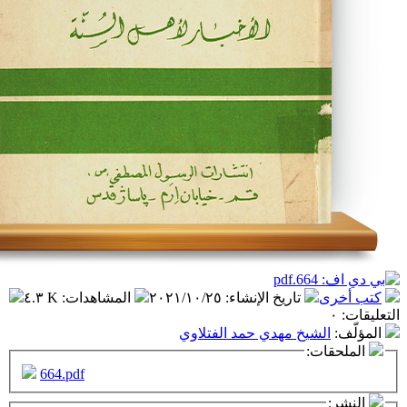
تاريخ الإنشاء
:
٢٠٢١/١٠/٢٥
المشاهدات
:
٤.٣ K
شيخ مهدي حمد الفتلاوي
ت:
664.pdf