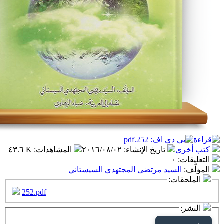
تاريخ الإنشاء
:
٢٠١٦/٠٨/٠٢
المشاهدات
:
٤٣.٦ K
٠
سيد مرتضى المجتهدي السيستاني
ت:
252.pdf