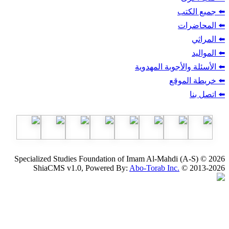
ب
أجوبة المهدوية
وقع
Specialized Studies Foundation of Imam Al-Mahdi
ShiaCMS v1.0, Powered By:
Abo-Torab Inc.