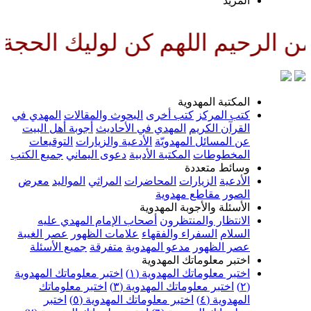
لمزيد
للهم كن لوليك الحجة بن الحسن ص
لمكتبة المهدوية
تب المركز
كتب أخرى
البحوث والمقالات
المهدي في
لقرآن الكريم
المهدي في الأحاديث
أجوبة أهل البيت
ن المسائل المهدويّة
الأدعية والزيارات
التوقيعات
لمخطوطات
المكتبة الأدبية
دعوى اليماني
جميع الكتب
سائط متعددة
لأدعية
الزيارات
المحاضرات
المراثي
المواليد
معرض
لصور
مقاطع مهدوية
لأسئلة والأجوبة المهدوية
لانتظار والمنتظرون
أصحاب الإمام المهدي عليه
لسلام
السفراء والفقهاء
علامات الظهور
عصر الغيبة
صر الظهور
مدعو المهدوية
متفرقة
جميع الأسئلة
ختبر معلوماتك المهدوية
ختبر معلوماتك المهدوية (١)
اختبر معلوماتك المهدوية
اختبر معلوماتك المهدوية (٣)
اختبر معلوماتك
لمهدوية (٤)
اختبر معلوماتك المهدوية (٥)
اختبر