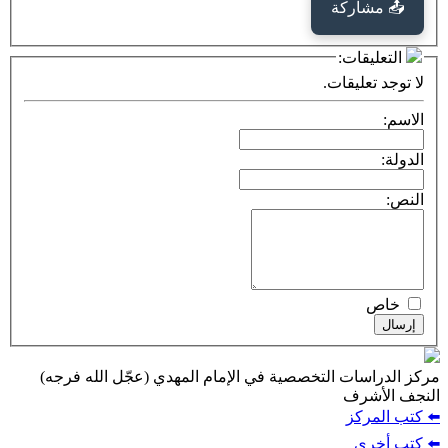
كة
ت:
يقات.
ت التخصصية في الإمام المهدي (عجّل الله فرجه)
ف
ز