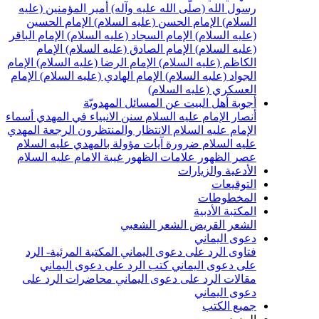
سول الله (صلّى الله عليه وآله)
أمير المؤمنين (عليه
لسلام)
الإمام الحسن (عليه السلام)
الإمام الحسين
عليه السلام)
الإمام السجاد (عليه السلام)
الإمام الباقر
عليه السلام)
الإمام الصادق (عليه السلام)
الإمام
لكاظم (عليه السلام)
الإمام الرضا (عليه السلام)
الإمام
لجواد (عليه السلام)
الإمام الهادي (عليه السلام)
الإمام
لعسكري (عليه السلام)
جوبة أهل البيت عن المسائل المهدويّة
نصار الإمام عليه السلام
سنن الانبياء في المهدي
أسماء
لإمام عليه السلام
الانتظار والمنتظرون
الرجعة
المهدي
ليه السلام ضرورة
آيات مؤولة بالمهدي عليه السلام
صر الظهور
علامات الظهور
غيبة الامام عليه السلام
لأدعية والزيارات
لتوقيعات
لمخطوطات
لمكتبة الأدبية
لشعر القريض
الشعر الشعبي
عوى اليماني
تاوى الرد على دعوى اليماني
المكتبة المرئية- الرد
لى دعوى اليماني
كتب الرد على دعوى اليماني
قالات الرد على دعوى اليماني
محاضرات الرد على
عوى اليماني
ميع الكتب