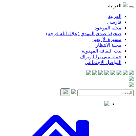
موعود
صدى المهدي (عجّل الله فرجه)
لأربعين
انتظار
قافة المهدوية
ى ترانا ونراك
 الاجتماعي