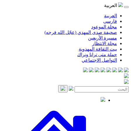
موعود
صدى المهدي (عجّل الله فرجه)
لأربعين
انتظار
قافة المهدوية
ى ترانا ونراك
 الاجتماعي