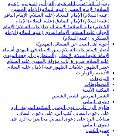
سول الله (صلّى الله عليه وآله)
أمير المؤمنين (عليه
لسلام)
الإمام الحسن (عليه السلام)
الإمام الحسين
عليه السلام)
الإمام السجاد (عليه السلام)
الإمام الباقر
عليه السلام)
الإمام الصادق (عليه السلام)
الإمام
لكاظم (عليه السلام)
الإمام الرضا (عليه السلام)
الإمام
لجواد (عليه السلام)
الإمام الهادي (عليه السلام)
الإمام
لعسكري (عليه السلام)
جوبة أهل البيت عن المسائل المهدويّة
نصار الإمام عليه السلام
سنن الانبياء في المهدي
أسماء
لإمام عليه السلام
الانتظار والمنتظرون
الرجعة
المهدي
ليه السلام ضرورة
آيات مؤولة بالمهدي عليه السلام
صر الظهور
علامات الظهور
غيبة الامام عليه السلام
لأدعية والزيارات
لتوقيعات
لمخطوطات
لمكتبة الأدبية
لشعر القريض
الشعر الشعبي
عوى اليماني
تاوى الرد على دعوى اليماني
المكتبة المرئية- الرد
لى دعوى اليماني
كتب الرد على دعوى اليماني
قالات الرد على دعوى اليماني
محاضرات الرد على
عوى اليماني
ميع الكتب