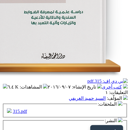
تاريخ الإنشاء
:
٢٠١٦/٠٩/٠٧
المشاهدات
:
٦.٤ K
سيد حميد الغريفي
ت:
315.pdf