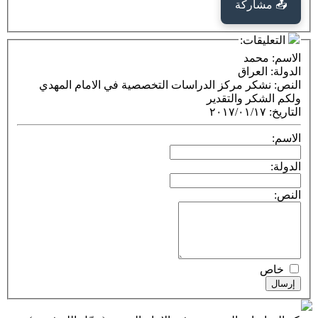
كة
ت:
د
راق
ر مركز الدراسات التخصصية في الامام المهدي
 والتقدير
٢٠١٧/٠١