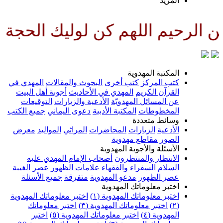
لمزيد
للهم كن لوليك الحجة بن الحسن صل
لمكتبة المهدوية
تب المركز
كتب أخرى
البحوث والمقالات
المهدي في
لقرآن الكريم
المهدي في الأحاديث
أجوبة أهل البيت
ن المسائل المهدويّة
الأدعية والزيارات
التوقيعات
لمخطوطات
المكتبة الأدبية
دعوى اليماني
جميع الكتب
سائط متعددة
لأدعية
الزيارات
المحاضرات
المراثي
المواليد
معرض
لصور
مقاطع مهدوية
لأسئلة والأجوبة المهدوية
لانتظار والمنتظرون
أصحاب الإمام المهدي عليه
لسلام
السفراء والفقهاء
علامات الظهور
عصر الغيبة
صر الظهور
مدعو المهدوية
متفرقة
جميع الأسئلة
ختبر معلوماتك المهدوية
ختبر معلوماتك المهدوية (١)
اختبر معلوماتك المهدوية
اختبر معلوماتك المهدوية (٣)
اختبر معلوماتك
لمهدوية (٤)
اختبر معلوماتك المهدوية (٥)
اختبر