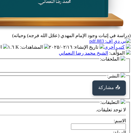
(دراسة في إثبات وجود الإمام المهدي (عجّل الله فرجه) وحياته)
كتب أخرى
تاريخ الإنشاء
:
٢٠٢٥/٠٢/١٦
المشاهدات
:
١.٦ K
ا
المؤلّف
:
الشيخ محمد رضا النعماني
الملحقات:
النشر:
📤 مشاركة
التعليقات:
لا توجد تعليقات.
الاسم:
الدولة: