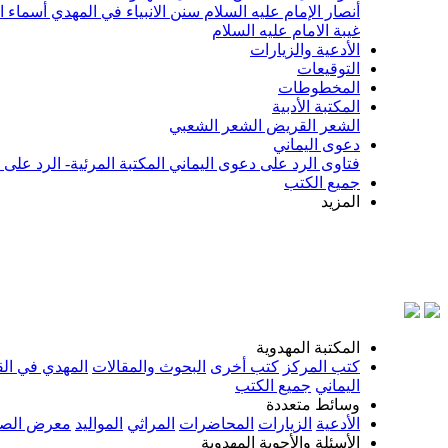
أنصار الإمام عليه السلام
سنن الانبياء في المهدي
أسماء ا
غيبة الامام عليه السلام
الأدعية والزيارات
التوقيعات
المخطوطات
المكتبة الأدبية
الشعر القريض
الشعر الشعبي
دعوى اليماني
فتاوى الرد على دعوى اليماني
المكتبة المرئية- الرد على
جميع الكتب
المزيد
بسم الل
المكتبة المهدوية
كتب المركز
كتب أخرى
البحوث والمقالات
المهدي في الق
اليماني
جميع الكتب
وسائط متعددة
الأدعية
الزيارات
المحاضرات
المراثي
المواليد
معرض الصو
الأسئلة والأجوبة المهدوية