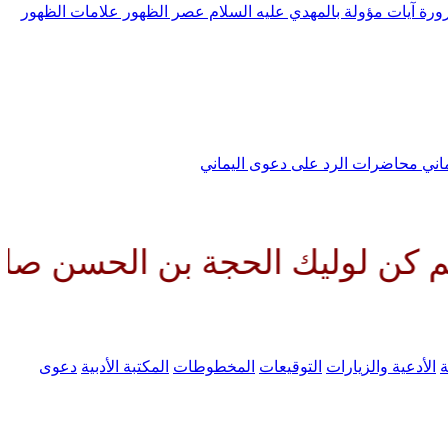
رورة
آيات مؤولة بالمهدي عليه السلام
عصر الظهور
علامات الظهور
ماني
محاضرات الرد على دعوى اليماني
 الحجة بن الحسن صلواتك عليه وع
ة
الأدعية والزيارات
التوقيعات
المخطوطات
المكتبة الأدبية
دعوى