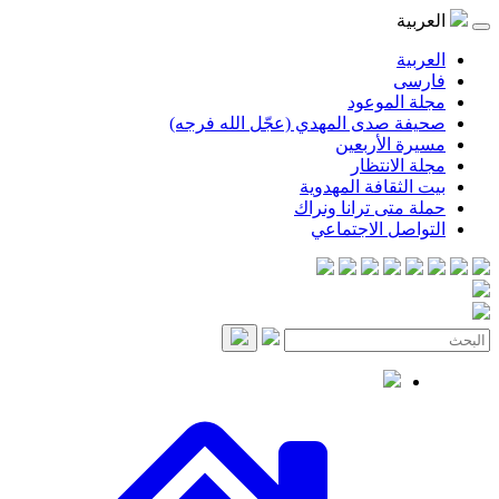
موعود
صدى المهدي (عجّل الله فرجه)
لأربعين
انتظار
قافة المهدوية
ى ترانا ونراك
 الاجتماعي