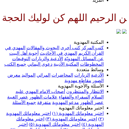
لمزيد
للهم كن لوليك الحجة بن الحسن ص
لمكتبة المهدوية
تب المركز
كتب أخرى
البحوث والمقالات
المهدي في
لقرآن الكريم
المهدي في الأحاديث
أجوبة أهل البيت
ن المسائل المهدويّة
الأدعية والزيارات
التوقيعات
لمخطوطات
المكتبة الأدبية
دعوى اليماني
جميع الكتب
سائط متعددة
لأدعية
الزيارات
المحاضرات
المراثي
المواليد
معرض
لصور
مقاطع مهدوية
لأسئلة والأجوبة المهدوية
لانتظار والمنتظرون
أصحاب الإمام المهدي عليه
لسلام
السفراء والفقهاء
علامات الظهور
عصر الغيبة
صر الظهور
مدعو المهدوية
متفرقة
جميع الأسئلة
ختبر معلوماتك المهدوية
ختبر معلوماتك المهدوية (١)
اختبر معلوماتك المهدوية
اختبر معلوماتك المهدوية (٣)
اختبر معلوماتك
لمهدوية (٤)
اختبر معلوماتك المهدوية (٥)
اختبر