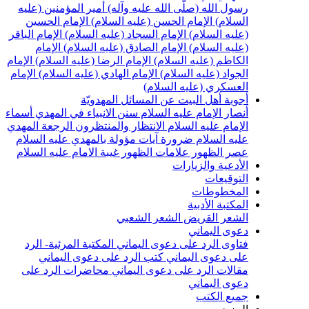
سول الله (صلّى الله عليه وآله)
أمير المؤمنين (عليه
لسلام)
الإمام الحسن (عليه السلام)
الإمام الحسين
عليه السلام)
الإمام السجاد (عليه السلام)
الإمام الباقر
عليه السلام)
الإمام الصادق (عليه السلام)
الإمام
لكاظم (عليه السلام)
الإمام الرضا (عليه السلام)
الإمام
لجواد (عليه السلام)
الإمام الهادي (عليه السلام)
الإمام
لعسكري (عليه السلام)
جوبة أهل البيت عن المسائل المهدويّة
نصار الإمام عليه السلام
سنن الانبياء في المهدي
أسماء
لإمام عليه السلام
الانتظار والمنتظرون
الرجعة
المهدي
ليه السلام ضرورة
آيات مؤولة بالمهدي عليه السلام
صر الظهور
علامات الظهور
غيبة الامام عليه السلام
لأدعية والزيارات
لتوقيعات
لمخطوطات
لمكتبة الأدبية
لشعر القريض
الشعر الشعبي
عوى اليماني
تاوى الرد على دعوى اليماني
المكتبة المرئية- الرد
لى دعوى اليماني
كتب الرد على دعوى اليماني
قالات الرد على دعوى اليماني
محاضرات الرد على
عوى اليماني
ميع الكتب