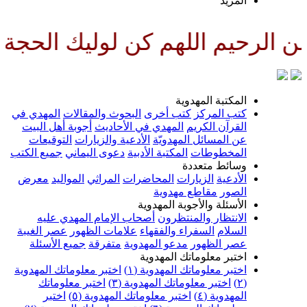
لمزيد
للهم كن لوليك الحجة بن الحسن ص
لمكتبة المهدوية
تب المركز
كتب أخرى
البحوث والمقالات
المهدي في
لقرآن الكريم
المهدي في الأحاديث
أجوبة أهل البيت
ن المسائل المهدويّة
الأدعية والزيارات
التوقيعات
لمخطوطات
المكتبة الأدبية
دعوى اليماني
جميع الكتب
سائط متعددة
لأدعية
الزيارات
المحاضرات
المراثي
المواليد
معرض
لصور
مقاطع مهدوية
لأسئلة والأجوبة المهدوية
لانتظار والمنتظرون
أصحاب الإمام المهدي عليه
لسلام
السفراء والفقهاء
علامات الظهور
عصر الغيبة
صر الظهور
مدعو المهدوية
متفرقة
جميع الأسئلة
ختبر معلوماتك المهدوية
ختبر معلوماتك المهدوية (١)
اختبر معلوماتك المهدوية
اختبر معلوماتك المهدوية (٣)
اختبر معلوماتك
لمهدوية (٤)
اختبر معلوماتك المهدوية (٥)
اختبر