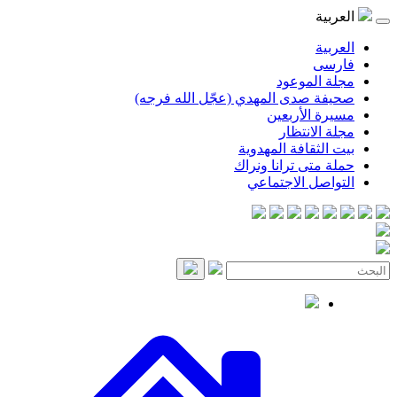
موعود
صدى المهدي (عجّل الله فرجه)
لأربعين
انتظار
قافة المهدوية
ى ترانا ونراك
 الاجتماعي