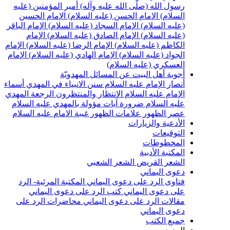
سول الله (صلّى الله عليه وآله)
أمير المؤمنين (عليه
لسلام)
الإمام الحسن (عليه السلام)
الإمام الحسين
عليه السلام)
الإمام السجاد (عليه السلام)
الإمام الباقر
عليه السلام)
الإمام الصادق (عليه السلام)
الإمام
لكاظم (عليه السلام)
الإمام الرضا (عليه السلام)
الإمام
لجواد (عليه السلام)
الإمام الهادي (عليه السلام)
الإمام
لعسكري (عليه السلام)
جوبة أهل البيت عن المسائل المهدويّة
نصار الإمام عليه السلام
سنن الانبياء في المهدي
أسماء
لإمام عليه السلام
الانتظار والمنتظرون
الرجعة
المهدي
ليه السلام ضرورة
آيات مؤولة بالمهدي عليه السلام
صر الظهور
علامات الظهور
غيبة الامام عليه السلام
لأدعية والزيارات
لتوقيعات
لمخطوطات
لمكتبة الأدبية
لشعر القريض
الشعر الشعبي
عوى اليماني
تاوى الرد على دعوى اليماني
المكتبة المرئية- الرد
لى دعوى اليماني
كتب الرد على دعوى اليماني
قالات الرد على دعوى اليماني
محاضرات الرد على
عوى اليماني
ميع الكتب