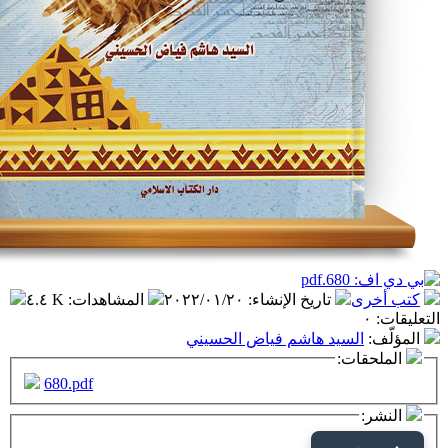
تاريخ الإنشاء
:
٢٠٢٢/٠١/٢٠
المشاهدات
:
٤.٤ K
سيد هاشم فياض الحسيني
ت:
680.pdf