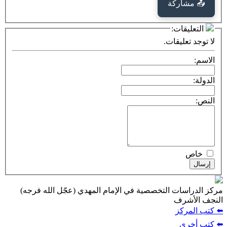
كة
ت:
يقات.
ت التخصصية في الإمام المهدي (عجّل الله فرجه)
ف
ز