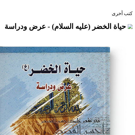
خضر (عليه السلام) - عرض ودراسة