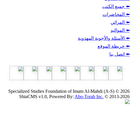
ب
أجوبة المهدوية
وقع
Specialized Studies Foundation of Imam Al-Mahdi
ShiaCMS v1.0, Powered By:
Abo-Torab Inc.