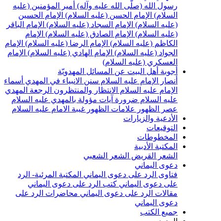
سول الله (صلّى الله عليه وآله)
أمير المؤمنين (عليه
لسلام)
الإمام الحسن (عليه السلام)
الإمام الحسين
عليه السلام)
الإمام السجاد (عليه السلام)
الإمام الباقر
عليه السلام)
الإمام الصادق (عليه السلام)
الإمام
لكاظم (عليه السلام)
الإمام الرضا (عليه السلام)
الإمام
لجواد (عليه السلام)
الإمام الهادي (عليه السلام)
الإمام
لعسكري (عليه السلام)
جوبة أهل البيت عن المسائل المهدويّة
نصار الإمام عليه السلام
سنن الانبياء في المهدي
أسماء
لإمام عليه السلام
الانتظار والمنتظرون
الرجعة
المهدي
ليه السلام ضرورة
آيات مؤولة بالمهدي عليه السلام
صر الظهور
علامات الظهور
غيبة الامام عليه السلام
لأدعية والزيارات
لتوقيعات
لمخطوطات
لمكتبة الأدبية
لشعر القريض
الشعر الشعبي
عوى اليماني
تاوى الرد على دعوى اليماني
المكتبة المرئية- الرد
لى دعوى اليماني
كتب الرد على دعوى اليماني
قالات الرد على دعوى اليماني
محاضرات الرد على
عوى اليماني
ميع الكتب