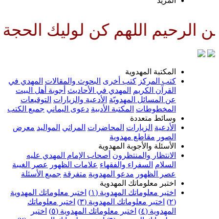
لمزيد
للهم كن لوليك الحجة بن الحسن ص
لمكتبة المهدوية
تب المركز
كتب أخرى
البحوث والمقالات
المهدي في
لقرآن الكريم
المهدي في الأحاديث
أجوبة أهل البيت
ن المسائل المهدويّة
الأدعية والزيارات
التوقيعات
لمخطوطات
المكتبة الأدبية
دعوى اليماني
جميع الكتب
سائط متعددة
لأدعية
الزيارات
المحاضرات
المراثي
المواليد
معرض
لصور
مقاطع مهدوية
لأسئلة والأجوبة المهدوية
لانتظار والمنتظرون
أصحاب الإمام المهدي عليه
لسلام
السفراء والفقهاء
علامات الظهور
عصر الغيبة
صر الظهور
مدعو المهدوية
متفرقة
جميع الأسئلة
ختبر معلوماتك المهدوية
ختبر معلوماتك المهدوية (١)
اختبر معلوماتك المهدوية
اختبر معلوماتك المهدوية (٣)
اختبر معلوماتك
لمهدوية (٤)
اختبر معلوماتك المهدوية (٥)
اختبر