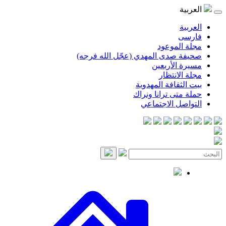
موعود
صدى المهدي (عجّل الله فرجه)
لأربعين
انتظار
قافة المهدوية
ى ترانا ونراك
 الاجتماعي