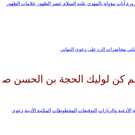
رورة
آيات مؤولة بالمهدي عليه السلام
عصر الظهور
علامات الظهور
ماني
محاضرات الرد على دعوى اليماني
 الحجة بن الحسن صلواتك عليه وع
ة
الأدعية والزيارات
التوقيعات
المخطوطات
المكتبة الأدبية
دعوى