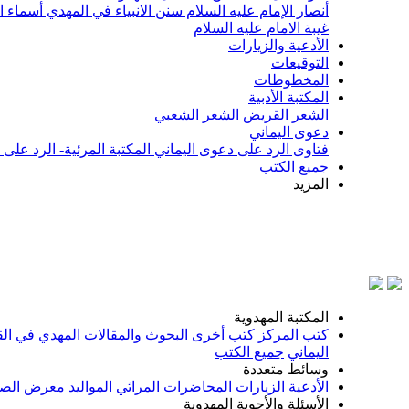
أنصار الإمام عليه السلام
سنن الانبياء في المهدي
أسماء ا
غيبة الامام عليه السلام
الأدعية والزيارات
التوقيعات
المخطوطات
المكتبة الأدبية
الشعر القريض
الشعر الشعبي
دعوى اليماني
فتاوى الرد على دعوى اليماني
المكتبة المرئية- الرد على
جميع الكتب
المزيد
بسم ال
المكتبة المهدوية
كتب المركز
كتب أخرى
البحوث والمقالات
المهدي في الق
اليماني
جميع الكتب
وسائط متعددة
الأدعية
الزيارات
المحاضرات
المراثي
المواليد
معرض الصو
الأسئلة والأجوبة المهدوية