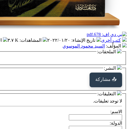
كتب أخرى
تاريخ الإنشاء
:
٢٠٢٢/٠١/٢٠
المشاهدات
:
٣.٧ K
ا
المؤلّف
:
السيد محمود الموسوي
الملحقات:
النشر:
📤 مشاركة
التعليقات:
لا توجد تعليقات.
الاسم:
الدولة: